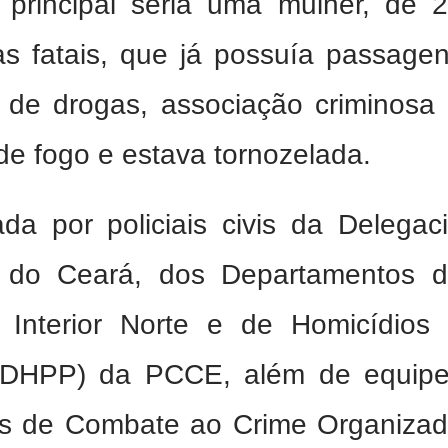
 principal seria uma mulher, de 
s fatais, que já possuía passage
co de drogas, associação criminosa
de fogo e estava tornozelada.
ada por policiais civis da Delegac
a do Ceará, dos Departamentos 
o Interior Norte e de Homicídios
(DHPP) da PCCE, além de equip
as de Combate ao Crime Organiza