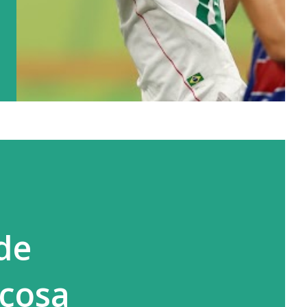
de
çosa