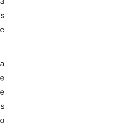
23
ns
 e
ia
de
 e
es
do