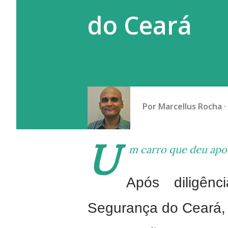
do Ceará
Por
Marcellus Rocha
U
m carro que deu apo
Após diligênc
Segurança do Ceará,