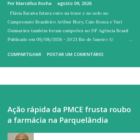
Por
Marcellus Rocha
agosto 09, 2026
Flávia Saraiva fatura ouro na trave e no solo no
Campeonato Brasileiro Arthur Nory, Caio Souza e Yuri
Guimarães também foram campeões no DF Agência Brasil
Publicado em 09/08/2026 - 20:21 Rio de Janeiro ©
Melogym/CBG/Direitos Reservados Versão em áudio A
COMPARTILHAR
POSTAR UM COMENTÁRIO
carioca Flávia Saraiva arrebatou o público do Ginásio Nilson
Nelson, em Brasília, neste domingo (9), último dia do
Campeonato Brasileiro de Ginástica Artística. A ginasta do
Flamengo foi campeã na trave e também no solo, com uma
coreografia irretocável, embalada ao som de um mix dos
sucessos "Asa Branca", de Luiz Gonzaga, e "Homem com H",
Ação rápida da PMCE frusta roubo
de autoria Antônio Barros, mais conhecida na interpretada
a farmácia na Parquelândia
por Ney Matogrosso. Quem também brilhou hoje no topo
do pódio foi Arthur Nory (barra fixa), Caio Souza (barras
paralelas) e Yuri Guimarães (salto). Flavinha começou o