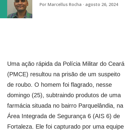
Por
Marcellus Rocha
agosto 26, 2024
domingo (9) com exibição de alto nível de dificuldade na
trave. Cravou a nota mais alta (13.866) que lhe valeu o
primeiro ouro do dia. A prata ficou com Gabri...
Uma ação rápida da Polícia Militar do Ceará
(PMCE) resultou na prisão de um suspeito
de roubo. O homem foi flagrado, nesse
domingo (25), subtraindo produtos de uma
farmácia situada no bairro Parquelândia, na
Área Integrada de Segurança 6 (AIS 6) de
Fortaleza. Ele foi capturado por uma equipe