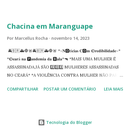
carreira na Secretaria da Coordenadoria de 2º Grau. Ao
tempo em que se solidariza com os familiares e amigos, a
PRT-7 reconhece a valorosa contribuição de ambos
Chacina em Maranguape
enquanto atuaram nesta instituição.
Por
Marcellus Rocha
novembro 14, 2023
🚔🇧🇷🚑🛑🚨🚔🇧🇷🚑🛑🚨 *~𝐍🅾️𝐭í𝐜𝐢𝐚𝐬 𝐂🅾️𝐦 ©️𝐫𝐞𝐝𝐢𝐛𝐢𝐥𝐢𝐝𝐚𝐝𝐞~*
*©️𝐞𝐚𝐫á 𝐧𝐚 🅿️𝐚𝐧𝐝𝐞𝐦𝐢𝐚 𝐝𝐚 🅱️𝐚𝐥𝐚*🔫 *MAIS UMA MULHER É
ASSASSINADA,JÁ SÃO 2️⃣3️⃣3️⃣ MULHERES ASSASSINADAS
NO CEARÁ* *A VIOLÊNCIA CONTRA MULHER NÃO PARA
NO CEARÁ* *MARANGUAPE/CHACINA* Segundo
COMPARTILHAR
POSTAR UM COMENTÁRIO
LEIA MAIS
informações quarto pessoas foram executadas no Distrito
de Amanari. Elemento pernicioso, do Fundoró, Amanari,
lesionado a bala, e depois de alguns minutos veio a óbito.
Segundo informes, os algozes são da GDE da Babilônia.
Tecnologia do Blogger
Tbm Amanari. Estavam em uma casa, onde foi invadida e