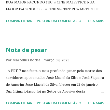
RUA MAJOR FACUNDO 1193 ☆CINE MAJESTICK RUA
MAJOR FACUNDO 866 ☆CINE SECRET RUA METON DE
ALENCAR 607 ☆CINE SEDUÇÃO RUA FLORIANO
COMPARTILHAR
POSTAR UM COMENTÁRIO
LEIA MAIS
PEIXOTO 1307 ☆CINE IRIS RUA FLORIANO PEIXOTO 1206
CONTINUAÇÃO ☆CINE ENCONTRO RUA BARÃO DO RIO
BRANCO 1697 ☆CINE HOUSE RUA MENTON DE ALENCAR
363 ☆CINE LOVE STAR RUA MAJOR FACUNDO 1322
Nota de pesar
☆CINE VIP CLUBE RUA 24 DE MAIO 825 ☆CINE ECLIPSE
RUA ASSUNÇÃO 387 ☆CINE ERÓTICO RUA ASSUNÇÃO
Por
Marcellus Rocha
março 09, 2023
344 ☆CINE EROS RUA ASSUNÇÃO 340
A PRT-7 manifesta o mais profundo pesar pela morte dos
servidores aposentados José Maciel da Silva e José Siqueira
de Amorim. José Maciel da Silva faleceu em 22 de janeiro.
Sua última lotação foi no Setor de Arquivo desta
Procuradoria Regional do Trabalho. O servidor José
COMPARTILHAR
POSTAR UM COMENTÁRIO
LEIA MAIS
Siqueira Amorim faleceu em 28 de fevereiro e encerrou a