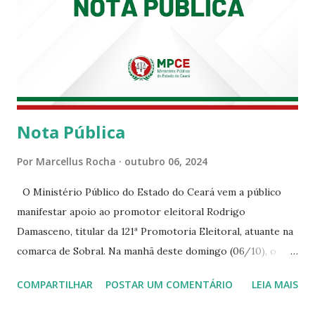
Nota Pública
Por
Marcellus Rocha
outubro 06, 2024
O Ministério Público do Estado do Ceará vem a público
manifestar apoio ao promotor eleitoral Rodrigo
Damasceno, titular da 121ª Promotoria Eleitoral, atuante na
comarca de Sobral. Na manhã deste domingo (06/10), o
senhor Moses Rodrigues, que é deputado federal e
COMPARTILHAR
POSTAR UM COMENTÁRIO
LEIA MAIS
integrava um grupo de apoiadores de um candidato a
prefeito, ignorou as orientações dos Promotores