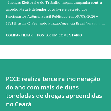
Justiças Eleitoral e do Trabalho lançam campanha contra
assédio Meta é defender voto livre e secreto dos
funcionários Agência Brasil Publicado em 06/08/2026 -
11:21 Brasília © Fernando Frazão/Agência Brasil Versão em
áudio O Tribunal Superior Eleitoral (TSE), o Tribunal
COMPARTILHAR
POSTAR UM COMENTÁRIO
Superior do Trabalho (TST) e o Ministério Público do
Trabalho (MPT) lançaram nesta quinta-feira (6) uma
mobilização nacional conjunta contra o assédio eleitoral de
patrões sobre os empregados. Com o slogan No meu voto
mando eu , a campanha Aliança pelo Voto Livre e Secreto é
voltada a prevenir e combater atos de empregadores,
PCCE realiza terceira incineração
superiores e colegas que busquem influenciar o voto livre e
do ano com mais de duas
secreto de funcionários. O assédio eleitoral ocorre quando
alguém utiliza sua posição de poder no ambiente de
toneladas de drogas apreendidas
trabalho para influenciar, constranger ou pressionar
no Ceará
trabalhadores a votar, deixar de votar ou apoiar