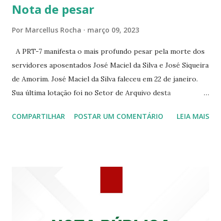
Nota de pesar
☆CINE VIP CLUBE RUA 24 DE MAIO 825 ☆CINE ECLIPSE
RUA ASSUNÇÃO 387 ☆CINE ERÓTICO RUA ASSUNÇÃO
Por
Marcellus Rocha
março 09, 2023
344 ☆CINE EROS RUA ASSUNÇÃO 340
A PRT-7 manifesta o mais profundo pesar pela morte dos
servidores aposentados José Maciel da Silva e José Siqueira
de Amorim. José Maciel da Silva faleceu em 22 de janeiro.
Sua última lotação foi no Setor de Arquivo desta
Procuradoria Regional do Trabalho. O servidor José
COMPARTILHAR
POSTAR UM COMENTÁRIO
LEIA MAIS
Siqueira Amorim faleceu em 28 de fevereiro e encerrou a
carreira na Secretaria da Coordenadoria de 2º Grau. Ao
tempo em que se solidariza com os familiares e amigos, a
PRT-7 reconhece a valorosa contribuição de ambos
enquanto atuaram nesta instituição.