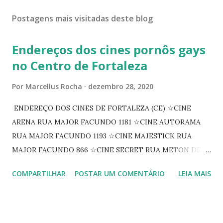
Postagens mais visitadas deste blog
Endereços dos cines pornôs gays
no Centro de Fortaleza
Por
Marcellus Rocha
dezembro 28, 2020
ENDEREÇO DOS CINES DE FORTALEZA (CE) ☆CINE
ARENA RUA MAJOR FACUNDO 1181 ☆CINE AUTORAMA
RUA MAJOR FACUNDO 1193 ☆CINE MAJESTICK RUA
MAJOR FACUNDO 866 ☆CINE SECRET RUA METON DE
ALENCAR 607 ☆CINE SEDUÇÃO RUA FLORIANO
COMPARTILHAR
POSTAR UM COMENTÁRIO
LEIA MAIS
PEIXOTO 1307 ☆CINE IRIS RUA FLORIANO PEIXOTO 1206
CONTINUAÇÃO ☆CINE ENCONTRO RUA BARÃO DO RIO
BRANCO 1697 ☆CINE HOUSE RUA MENTON DE ALENCAR
363 ☆CINE LOVE STAR RUA MAJOR FACUNDO 1322