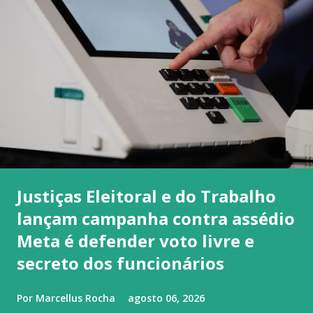
Justiças Eleitoral e do Trabalho
lançam campanha contra assédio
Meta é defender voto livre e
secreto dos funcionários
Por
Marcellus Rocha
agosto 06, 2026