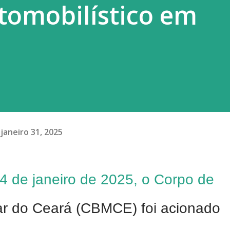
tomobilístico em
 jogos perversos das bets...
janeiro 31, 2025
24 de janeiro de 2025, o Corpo de
ar do Ceará (CBMCE) foi acionado