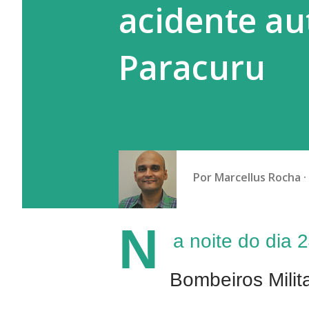
acidente au
ignorar este dragão que são os
Paracuru
Por
Marcellus Rocha
N
a noite do dia 
Bombeiros Milit