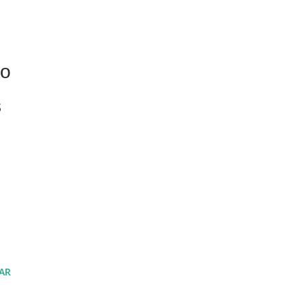
ao
s
AR