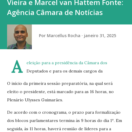
Vieira e Marcel van Hattem Fonte:
vaga na referência do ataque, com...
Agência Câmara de Notícias
Por
Marcellus Rocha
janeiro 31, 2025
A
eleição para a presidência da Câmara dos
Deputados e para os demais cargos da
O início da primeira sessão preparatória, na qual será
eleito o presidente, está marcado para as 16 horas, no
Plenário Ulysses Guimarães.
De acordo com o cronograma, o prazo para formalização
dos blocos parlamentares termina às 9 horas do dia 1º. Em
seguida, às 11 horas, haverá reunião de líderes para a