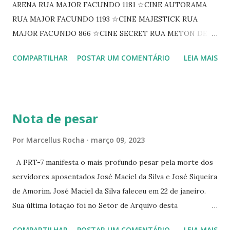
ARENA RUA MAJOR FACUNDO 1181 ☆CINE AUTORAMA
RUA MAJOR FACUNDO 1193 ☆CINE MAJESTICK RUA
MAJOR FACUNDO 866 ☆CINE SECRET RUA METON DE
ALENCAR 607 ☆CINE SEDUÇÃO RUA FLORIANO
COMPARTILHAR
POSTAR UM COMENTÁRIO
LEIA MAIS
PEIXOTO 1307 ☆CINE IRIS RUA FLORIANO PEIXOTO 1206
CONTINUAÇÃO ☆CINE ENCONTRO RUA BARÃO DO RIO
BRANCO 1697 ☆CINE HOUSE RUA MENTON DE ALENCAR
363 ☆CINE LOVE STAR RUA MAJOR FACUNDO 1322
Nota de pesar
☆CINE VIP CLUBE RUA 24 DE MAIO 825 ☆CINE ECLIPSE
RUA ASSUNÇÃO 387 ☆CINE ERÓTICO RUA ASSUNÇÃO
Por
Marcellus Rocha
março 09, 2023
344 ☆CINE EROS RUA ASSUNÇÃO 340
A PRT-7 manifesta o mais profundo pesar pela morte dos
servidores aposentados José Maciel da Silva e José Siqueira
de Amorim. José Maciel da Silva faleceu em 22 de janeiro.
Sua última lotação foi no Setor de Arquivo desta
Procuradoria Regional do Trabalho. O servidor José
COMPARTILHAR
POSTAR UM COMENTÁRIO
LEIA MAIS