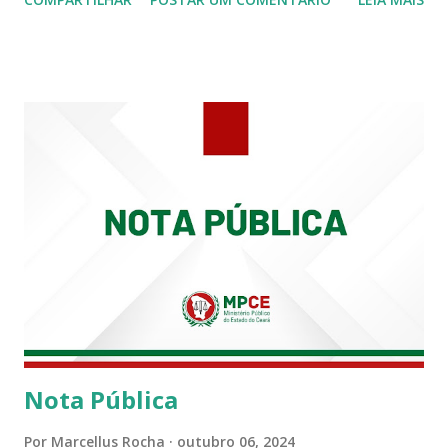
Siqueira Amorim faleceu em 28 de fevereiro e encerrou a
carreira na Secretaria da Coordenadoria de 2º Grau. Ao
tempo em que se solidariza com os familiares e amigos, a
PRT-7 reconhece a valorosa contribuição de ambos
enquanto atuaram nesta instituição.
Nota Pública
Por
Marcellus Rocha
outubro 06, 2024