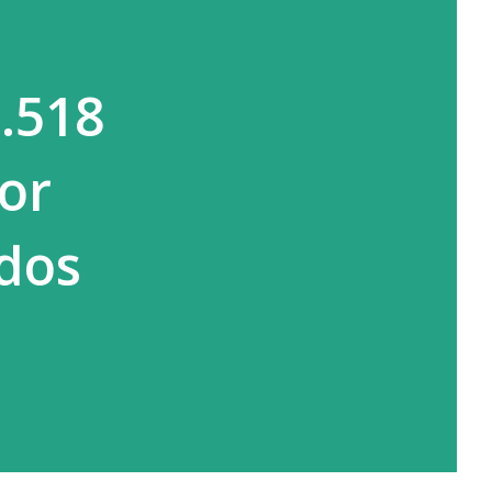
.518
or
ados