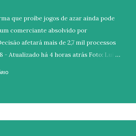
ma que proíbe jogos de azar ainda pode
 um comerciante absolvido por
ecisão afetará mais de 2,7 mil processos
- Atualizado há 4 horas atrás Foto: Luiz
nal Federal (STF) começou a discutir, na
ÁRIO
 se a proibição da exploração de jogos de
ontraria o princípio da livre iniciativa e as
stas na Constituição de 1988. A
rso Extraordinário (RE) 966177 , com
 e a tese de julgamento irá impactar, pelo