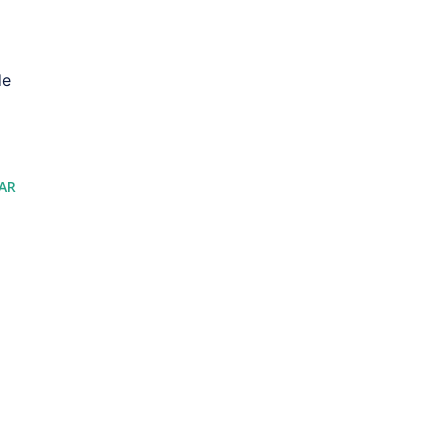
de
AR