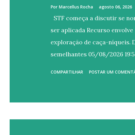
Por
Marcellus Rocha
agosto 06, 2026
STF começa a discutir se nor
ser aplicada Recurso envolve
exploração de caça-níqueis. D
semelhantes 05/08/2026 19:58 
Silveira/STF O Supremo Tribu
COMPARTILHAR
POSTAR UM COMENT
sessão desta quarta-feira (5),
azar, prevista em lei de 1941, c
liberdades fundamentais previ
controvérsia é objeto do Recu
repercussão geral (Tema 924),