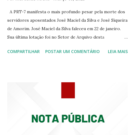
344 ☆CINE EROS RUA ASSUNÇÃO 340
A PRT-7 manifesta o mais profundo pesar pela morte dos
servidores aposentados José Maciel da Silva e José Siqueira
de Amorim. José Maciel da Silva faleceu em 22 de janeiro.
Sua última lotação foi no Setor de Arquivo desta
Procuradoria Regional do Trabalho. O servidor José
COMPARTILHAR
POSTAR UM COMENTÁRIO
LEIA MAIS
Siqueira Amorim faleceu em 28 de fevereiro e encerrou a
carreira na Secretaria da Coordenadoria de 2º Grau. Ao
tempo em que se solidariza com os familiares e amigos, a
PRT-7 reconhece a valorosa contribuição de ambos
enquanto atuaram nesta instituição.