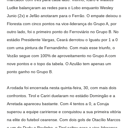
Ludke balançaram as redes para o Lobo enquanto Wesley
Junio (2x) e Jefão anotaram para o Ferrão. O empate deixou o
Floresta com cinco pontos na vice-liderança do Grupo A, por
outro lado, foi o primeiro ponto do Ferroviário no Grupo B. No
estádio Presidente Vargas, Ceará derrotou o Iguatu por 1 a 0
com uma pintura de Fernandinho. Com mais esse triunfo, o
Vozão segue com 100% de aproveitamento no Grupo A com
nove pontos e o topo da tabela. O Azulão tem apenas um
ponto ganho no Grupo B.
A rodada foi encerrada nesta quinta-feira, 30, com mais dois
confrontos. Tirol e Cariri duelaram no estádio Domingão e a
Arretada apareceu bastante. Com 4 tentos a 0, a Coruja
superou a equipe caririense e conquistou a sua primeira vitória
na elite do futebol cearense. Com dois gols de Otacílio Marcos
e um de Dudu e Paulinho, o Tirol saltou para a vice-liderança