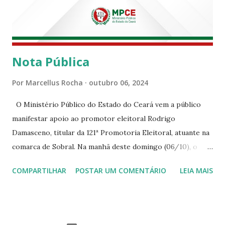
Nota Pública
Por
Marcellus Rocha
outubro 06, 2024
O Ministério Público do Estado do Ceará vem a público
manifestar apoio ao promotor eleitoral Rodrigo
Damasceno, titular da 121ª Promotoria Eleitoral, atuante na
comarca de Sobral. Na manhã deste domingo (06/10), o
senhor Moses Rodrigues, que é deputado federal e
COMPARTILHAR
POSTAR UM COMENTÁRIO
LEIA MAIS
integrava um grupo de apoiadores de um candidato a
prefeito, ignorou as orientações dos Promotores
Eleitorais em Sobral e atuou em contrariedade às normas
eleitorais, mesmo sendo advertido da irregularidade de sua