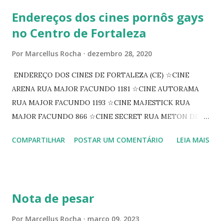
Endereços dos cines pornôs gays
no Centro de Fortaleza
Por
Marcellus Rocha
dezembro 28, 2020
ENDEREÇO DOS CINES DE FORTALEZA (CE) ☆CINE
ARENA RUA MAJOR FACUNDO 1181 ☆CINE AUTORAMA
RUA MAJOR FACUNDO 1193 ☆CINE MAJESTICK RUA
MAJOR FACUNDO 866 ☆CINE SECRET RUA METON DE
ALENCAR 607 ☆CINE SEDUÇÃO RUA FLORIANO
COMPARTILHAR
POSTAR UM COMENTÁRIO
LEIA MAIS
PEIXOTO 1307 ☆CINE IRIS RUA FLORIANO PEIXOTO 1206
CONTINUAÇÃO ☆CINE ENCONTRO RUA BARÃO DO RIO
BRANCO 1697 ☆CINE HOUSE RUA MENTON DE ALENCAR
363 ☆CINE LOVE STAR RUA MAJOR FACUNDO 1322
Nota de pesar
☆CINE VIP CLUBE RUA 24 DE MAIO 825 ☆CINE ECLIPSE
RUA ASSUNÇÃO 387 ☆CINE ERÓTICO RUA ASSUNÇÃO
Por
Marcellus Rocha
março 09, 2023