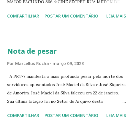
MAJOR FACUNDO 866 ☆CINE SECRET RUA METON DE
ALENCAR 607 ☆CINE SEDUÇÃO RUA FLORIANO
COMPARTILHAR
POSTAR UM COMENTÁRIO
LEIA MAIS
PEIXOTO 1307 ☆CINE IRIS RUA FLORIANO PEIXOTO 1206
CONTINUAÇÃO ☆CINE ENCONTRO RUA BARÃO DO RIO
BRANCO 1697 ☆CINE HOUSE RUA MENTON DE ALENCAR
363 ☆CINE LOVE STAR RUA MAJOR FACUNDO 1322
Nota de pesar
☆CINE VIP CLUBE RUA 24 DE MAIO 825 ☆CINE ECLIPSE
RUA ASSUNÇÃO 387 ☆CINE ERÓTICO RUA ASSUNÇÃO
Por
Marcellus Rocha
março 09, 2023
344 ☆CINE EROS RUA ASSUNÇÃO 340
A PRT-7 manifesta o mais profundo pesar pela morte dos
servidores aposentados José Maciel da Silva e José Siqueira
de Amorim. José Maciel da Silva faleceu em 22 de janeiro.
Sua última lotação foi no Setor de Arquivo desta
Procuradoria Regional do Trabalho. O servidor José
COMPARTILHAR
POSTAR UM COMENTÁRIO
LEIA MAIS
Siqueira Amorim faleceu em 28 de fevereiro e encerrou a
carreira na Secretaria da Coordenadoria de 2º Grau. Ao