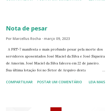
PEIXOTO 1307 ☆CINE IRIS RUA FLORIANO PEIXOTO 1206
CONTINUAÇÃO ☆CINE ENCONTRO RUA BARÃO DO RIO
BRANCO 1697 ☆CINE HOUSE RUA MENTON DE ALENCAR
363 ☆CINE LOVE STAR RUA MAJOR FACUNDO 1322
Nota de pesar
☆CINE VIP CLUBE RUA 24 DE MAIO 825 ☆CINE ECLIPSE
RUA ASSUNÇÃO 387 ☆CINE ERÓTICO RUA ASSUNÇÃO
Por
Marcellus Rocha
março 09, 2023
344 ☆CINE EROS RUA ASSUNÇÃO 340
A PRT-7 manifesta o mais profundo pesar pela morte dos
servidores aposentados José Maciel da Silva e José Siqueira
de Amorim. José Maciel da Silva faleceu em 22 de janeiro.
Sua última lotação foi no Setor de Arquivo desta
Procuradoria Regional do Trabalho. O servidor José
COMPARTILHAR
POSTAR UM COMENTÁRIO
LEIA MAIS
Siqueira Amorim faleceu em 28 de fevereiro e encerrou a
carreira na Secretaria da Coordenadoria de 2º Grau. Ao
tempo em que se solidariza com os familiares e amigos, a
PRT-7 reconhece a valorosa contribuição de ambos