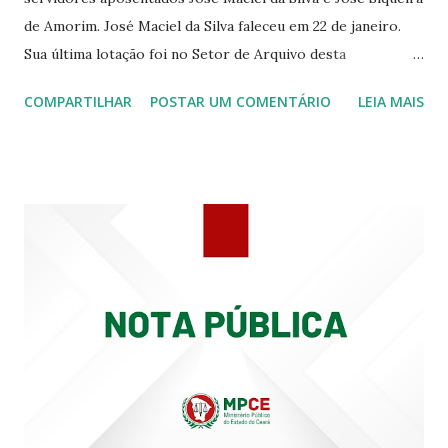
de Amorim. José Maciel da Silva faleceu em 22 de janeiro.
Sua última lotação foi no Setor de Arquivo desta
Procuradoria Regional do Trabalho. O servidor José
COMPARTILHAR
POSTAR UM COMENTÁRIO
LEIA MAIS
Siqueira Amorim faleceu em 28 de fevereiro e encerrou a
carreira na Secretaria da Coordenadoria de 2º Grau. Ao
tempo em que se solidariza com os familiares e amigos, a
PRT-7 reconhece a valorosa contribuição de ambos
enquanto atuaram nesta instituição.