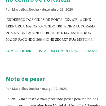
Por
Marcellus Rocha
dezembro 28, 2020
ENDEREÇO DOS CINES DE FORTALEZA (CE) ☆CINE
ARENA RUA MAJOR FACUNDO 1181 ☆CINE AUTORAMA
RUA MAJOR FACUNDO 1193 ☆CINE MAJESTICK RUA
MAJOR FACUNDO 866 ☆CINE SECRET RUA METON DE
ALENCAR 607 ☆CINE SEDUÇÃO RUA FLORIANO
COMPARTILHAR
POSTAR UM COMENTÁRIO
LEIA MAIS
PEIXOTO 1307 ☆CINE IRIS RUA FLORIANO PEIXOTO 1206
CONTINUAÇÃO ☆CINE ENCONTRO RUA BARÃO DO RIO
BRANCO 1697 ☆CINE HOUSE RUA MENTON DE ALENCAR
363 ☆CINE LOVE STAR RUA MAJOR FACUNDO 1322
Nota de pesar
☆CINE VIP CLUBE RUA 24 DE MAIO 825 ☆CINE ECLIPSE
RUA ASSUNÇÃO 387 ☆CINE ERÓTICO RUA ASSUNÇÃO
Por
Marcellus Rocha
março 09, 2023
344 ☆CINE EROS RUA ASSUNÇÃO 340
A PRT-7 manifesta o mais profundo pesar pela morte dos
servidores aposentados José Maciel da Silva e José Siqueira