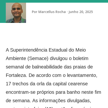
esforços da campanha, iniciou a intensificação da vacinação
alguns dias antes, em 27 de junho, porém entre essa data e
Por
Marcellus Rocha
junho 20, 2025
2 de agosto foram aplicadas cerca de 24 mil doses. Com o
iní...
A Superintendência Estadual do Meio
Ambiente (Semace) divulgou o boletim
semanal de balneabilidade das praias de
Fortaleza. De acordo com o levantamento,
17 trechos da orla da capital cearense
encontram-se próprios para banho neste fim
de semana. As informações divulgadas,