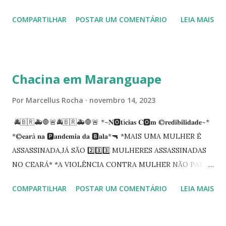
Procuradoria Regional do Trabalho. O servidor José
COMPARTILHAR
POSTAR UM COMENTÁRIO
LEIA MAIS
Siqueira Amorim faleceu em 28 de fevereiro e encerrou a
carreira na Secretaria da Coordenadoria de 2º Grau. Ao
tempo em que se solidariza com os familiares e amigos, a
PRT-7 reconhece a valorosa contribuição de ambos
Chacina em Maranguape
enquanto atuaram nesta instituição.
Por
Marcellus Rocha
novembro 14, 2023
🚔🇧🇷🚑🛑🚨🚔🇧🇷🚑🛑🚨 *~𝐍🅾️𝐭í𝐜𝐢𝐚𝐬 𝐂🅾️𝐦 ©️𝐫𝐞𝐝𝐢𝐛𝐢𝐥𝐢𝐝𝐚𝐝𝐞~*
*©️𝐞𝐚𝐫á 𝐧𝐚 🅿️𝐚𝐧𝐝𝐞𝐦𝐢𝐚 𝐝𝐚 🅱️𝐚𝐥𝐚*🔫 *MAIS UMA MULHER É
ASSASSINADA,JÁ SÃO 2️⃣3️⃣3️⃣ MULHERES ASSASSINADAS
NO CEARÁ* *A VIOLÊNCIA CONTRA MULHER NÃO PARA
NO CEARÁ* *MARANGUAPE/CHACINA* Segundo
COMPARTILHAR
POSTAR UM COMENTÁRIO
LEIA MAIS
informações quarto pessoas foram executadas no Distrito
de Amanari. Elemento pernicioso, do Fundoró, Amanari,
lesionado a bala, e depois de alguns minutos veio a óbito.