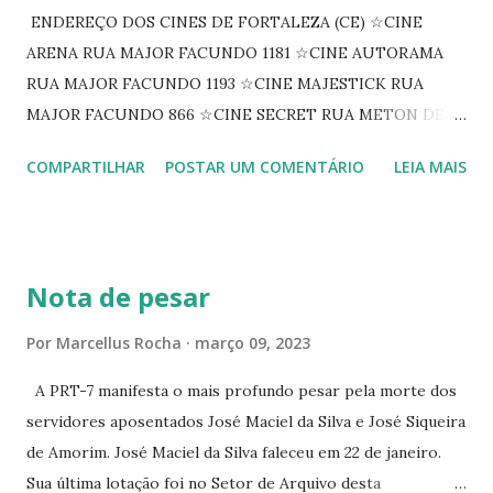
ENDEREÇO DOS CINES DE FORTALEZA (CE) ☆CINE
ARENA RUA MAJOR FACUNDO 1181 ☆CINE AUTORAMA
RUA MAJOR FACUNDO 1193 ☆CINE MAJESTICK RUA
MAJOR FACUNDO 866 ☆CINE SECRET RUA METON DE
ALENCAR 607 ☆CINE SEDUÇÃO RUA FLORIANO
COMPARTILHAR
POSTAR UM COMENTÁRIO
LEIA MAIS
PEIXOTO 1307 ☆CINE IRIS RUA FLORIANO PEIXOTO 1206
CONTINUAÇÃO ☆CINE ENCONTRO RUA BARÃO DO RIO
BRANCO 1697 ☆CINE HOUSE RUA MENTON DE ALENCAR
363 ☆CINE LOVE STAR RUA MAJOR FACUNDO 1322
Nota de pesar
☆CINE VIP CLUBE RUA 24 DE MAIO 825 ☆CINE ECLIPSE
RUA ASSUNÇÃO 387 ☆CINE ERÓTICO RUA ASSUNÇÃO
Por
Marcellus Rocha
março 09, 2023
344 ☆CINE EROS RUA ASSUNÇÃO 340
A PRT-7 manifesta o mais profundo pesar pela morte dos
servidores aposentados José Maciel da Silva e José Siqueira
de Amorim. José Maciel da Silva faleceu em 22 de janeiro.
Sua última lotação foi no Setor de Arquivo desta