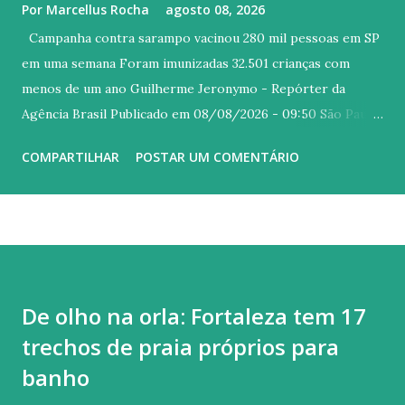
Por
Marcellus Rocha
agosto 08, 2026
Campanha contra sarampo vacinou 280 mil pessoas em SP
em uma semana Foram imunizadas 32.501 crianças com
menos de um ano Guilherme Jeronymo - Repórter da
Agência Brasil Publicado em 08/08/2026 - 09:50 São Paulo
© Tânia Rêgo/Agência Brasil/Arquivo Versão em áudio
COMPARTILHAR
POSTAR UM COMENTÁRIO
Dose zero, para crianças com menos de um ano, foi aplicada
para 32.501 crianças desde 29 de junho. Grupo é o mais
atingido no estado, com 16 dos 23 casos confirmados. A
intensificação da campanha de vacinação contra o sarampo
tem surtido efeito. Desde a segunda-feira, (3), foram
aplicadas 281.714 doses de vacinas somente na cidade de São
De olho na orla: Fortaleza tem 17
Paulo, onde foram notificados 20 dos 23 casos da doença
trechos de praia próprios para
este ano, todos em crianças sem ciclo de vacinação
completa ou em adultos não vacinados. A Secretaria
banho
Municipal da Saúde (SMS) da capital, que monitora os