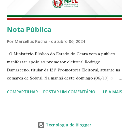
Nota Pública
Por
Marcellus Rocha
outubro 06, 2024
O Ministério Público do Estado do Ceará vem a público
manifestar apoio ao promotor eleitoral Rodrigo
Damasceno, titular da 121ª Promotoria Eleitoral, atuante na
comarca de Sobral. Na manhã deste domingo (06/10), o
senhor Moses Rodrigues, que é deputado federal e
COMPARTILHAR
POSTAR UM COMENTÁRIO
LEIA MAIS
integrava um grupo de apoiadores de um candidato a
prefeito, ignorou as orientações dos Promotores
Eleitorais em Sobral e atuou em contrariedade às normas
eleitorais, mesmo sendo advertido da irregularidade de sua
Tecnologia do Blogger
conduta. Além disso, o referido deputado desrespeitou um