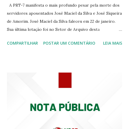
A PRT-7 manifesta o mais profundo pesar pela morte dos
servidores aposentados José Maciel da Silva e José Siqueira
de Amorim. José Maciel da Silva faleceu em 22 de janeiro.
Sua última lotação foi no Setor de Arquivo desta
Procuradoria Regional do Trabalho. O servidor José
COMPARTILHAR
POSTAR UM COMENTÁRIO
LEIA MAIS
Siqueira Amorim faleceu em 28 de fevereiro e encerrou a
carreira na Secretaria da Coordenadoria de 2º Grau. Ao
tempo em que se solidariza com os familiares e amigos, a
PRT-7 reconhece a valorosa contribuição de ambos
enquanto atuaram nesta instituição.