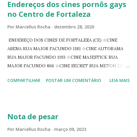
Endereços dos cines pornôs gays
no Centro de Fortaleza
Por
Marcellus Rocha
dezembro 28, 2020
ENDEREÇO DOS CINES DE FORTALEZA (CE) ☆CINE
ARENA RUA MAJOR FACUNDO 1181 ☆CINE AUTORAMA
RUA MAJOR FACUNDO 1193 ☆CINE MAJESTICK RUA
MAJOR FACUNDO 866 ☆CINE SECRET RUA METON DE
ALENCAR 607 ☆CINE SEDUÇÃO RUA FLORIANO
COMPARTILHAR
POSTAR UM COMENTÁRIO
LEIA MAIS
PEIXOTO 1307 ☆CINE IRIS RUA FLORIANO PEIXOTO 1206
CONTINUAÇÃO ☆CINE ENCONTRO RUA BARÃO DO RIO
BRANCO 1697 ☆CINE HOUSE RUA MENTON DE ALENCAR
363 ☆CINE LOVE STAR RUA MAJOR FACUNDO 1322
Nota de pesar
☆CINE VIP CLUBE RUA 24 DE MAIO 825 ☆CINE ECLIPSE
RUA ASSUNÇÃO 387 ☆CINE ERÓTICO RUA ASSUNÇÃO
Por
Marcellus Rocha
março 09, 2023
344 ☆CINE EROS RUA ASSUNÇÃO 340