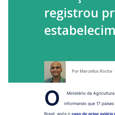
registrou p
estabeleci
Por
Marcellus Rocha
O
Ministério da Agricultura
informando que 17 países 
Brasil, após o
caso de gripe aviária