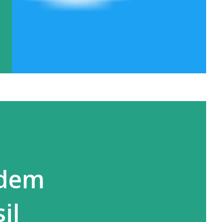
ndem
il