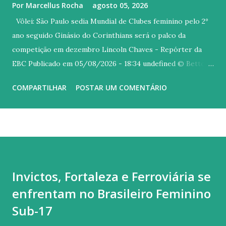
Por
Marcellus Rocha
agosto 05, 2026
Vôlei: São Paulo sedia Mundial de Clubes feminino pelo 2º
ano seguido Ginásio do Corinthians será o palco da
competição em dezembro Lincoln Chaves - Repórter da
EBC Publicado em 05/08/2026 - 18:34 undefined © Betto
Dolorier/FPV Versão em áudio Assim como no ano
COMPARTILHAR
POSTAR UM COMENTÁRIO
passado, a cidade de São Paulo será a sede do Campeonato
Mundial de Clubes de vôlei feminino em 2026. A escolha foi
anunciada pela Federação Internacional da modalidade
(FIVB). O torneio será disputado entre os dias 8 e 13 de
dezembro, com jogos no Ginásio Wlamir Marques, do
Corinthians, que fica no Tatuapé, zona leste da capital
Invictos, Fortaleza e Ferroviária se
paulista. A venda de ingressos começa neste sábado (8),
enfrentam no Brasileiro Feminino
pelo site da Ticketmaster. Esta será a quarta vez que São
Paulo recebe a competição. Além de 2025, a cidade abrigou
Sub-17
a edição inaugural do torneio, em 1991, e a quarta, em 1994,