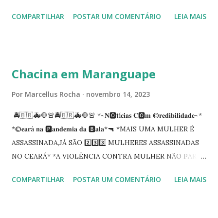
Procuradoria Regional do Trabalho. O servidor José
COMPARTILHAR
POSTAR UM COMENTÁRIO
LEIA MAIS
Siqueira Amorim faleceu em 28 de fevereiro e encerrou a
carreira na Secretaria da Coordenadoria de 2º Grau. Ao
tempo em que se solidariza com os familiares e amigos, a
PRT-7 reconhece a valorosa contribuição de ambos
Chacina em Maranguape
enquanto atuaram nesta instituição.
Por
Marcellus Rocha
novembro 14, 2023
🚔🇧🇷🚑🛑🚨🚔🇧🇷🚑🛑🚨 *~𝐍🅾️𝐭í𝐜𝐢𝐚𝐬 𝐂🅾️𝐦 ©️𝐫𝐞𝐝𝐢𝐛𝐢𝐥𝐢𝐝𝐚𝐝𝐞~*
*©️𝐞𝐚𝐫á 𝐧𝐚 🅿️𝐚𝐧𝐝𝐞𝐦𝐢𝐚 𝐝𝐚 🅱️𝐚𝐥𝐚*🔫 *MAIS UMA MULHER É
ASSASSINADA,JÁ SÃO 2️⃣3️⃣3️⃣ MULHERES ASSASSINADAS
NO CEARÁ* *A VIOLÊNCIA CONTRA MULHER NÃO PARA
NO CEARÁ* *MARANGUAPE/CHACINA* Segundo
COMPARTILHAR
POSTAR UM COMENTÁRIO
LEIA MAIS
informações quarto pessoas foram executadas no Distrito
de Amanari. Elemento pernicioso, do Fundoró, Amanari,
lesionado a bala, e depois de alguns minutos veio a óbito.