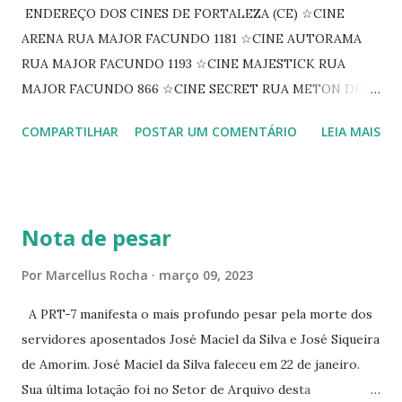
ENDEREÇO DOS CINES DE FORTALEZA (CE) ☆CINE
ARENA RUA MAJOR FACUNDO 1181 ☆CINE AUTORAMA
RUA MAJOR FACUNDO 1193 ☆CINE MAJESTICK RUA
MAJOR FACUNDO 866 ☆CINE SECRET RUA METON DE
ALENCAR 607 ☆CINE SEDUÇÃO RUA FLORIANO
COMPARTILHAR
POSTAR UM COMENTÁRIO
LEIA MAIS
PEIXOTO 1307 ☆CINE IRIS RUA FLORIANO PEIXOTO 1206
CONTINUAÇÃO ☆CINE ENCONTRO RUA BARÃO DO RIO
BRANCO 1697 ☆CINE HOUSE RUA MENTON DE ALENCAR
363 ☆CINE LOVE STAR RUA MAJOR FACUNDO 1322
Nota de pesar
☆CINE VIP CLUBE RUA 24 DE MAIO 825 ☆CINE ECLIPSE
RUA ASSUNÇÃO 387 ☆CINE ERÓTICO RUA ASSUNÇÃO
Por
Marcellus Rocha
março 09, 2023
344 ☆CINE EROS RUA ASSUNÇÃO 340
A PRT-7 manifesta o mais profundo pesar pela morte dos
servidores aposentados José Maciel da Silva e José Siqueira
de Amorim. José Maciel da Silva faleceu em 22 de janeiro.
Sua última lotação foi no Setor de Arquivo desta