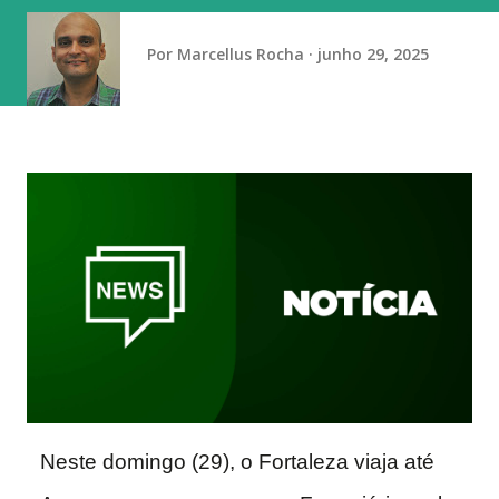
quando o hoje extinto Leite Moça Sorocaba levou o título,
tornando-se o primeiro brasileiro campeão mundial. O
Por
Marcellus Rocha
junho 29, 2025
segundo foi o Osasco, na edição de 2012, realizada em Do...
Neste domingo (29), o Fortaleza viaja até