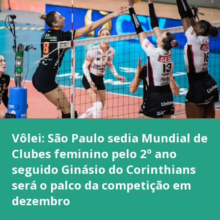
Vôlei: São Paulo sedia Mundial de
Clubes feminino pelo 2º ano
seguido Ginásio do Corinthians
será o palco da competição em
dezembro