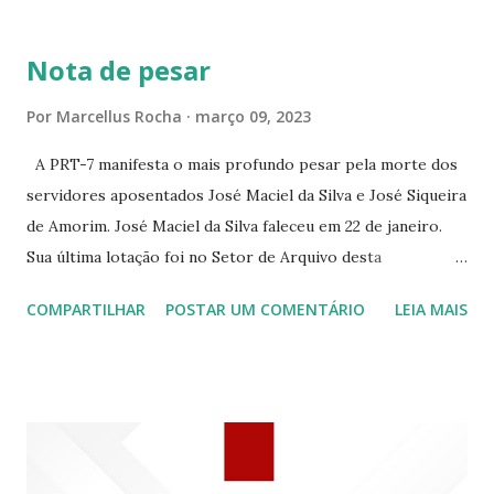
BRANCO 1697 ☆CINE HOUSE RUA MENTON DE ALENCAR
363 ☆CINE LOVE STAR RUA MAJOR FACUNDO 1322
Nota de pesar
☆CINE VIP CLUBE RUA 24 DE MAIO 825 ☆CINE ECLIPSE
RUA ASSUNÇÃO 387 ☆CINE ERÓTICO RUA ASSUNÇÃO
Por
Marcellus Rocha
março 09, 2023
344 ☆CINE EROS RUA ASSUNÇÃO 340
A PRT-7 manifesta o mais profundo pesar pela morte dos
servidores aposentados José Maciel da Silva e José Siqueira
de Amorim. José Maciel da Silva faleceu em 22 de janeiro.
Sua última lotação foi no Setor de Arquivo desta
Procuradoria Regional do Trabalho. O servidor José
COMPARTILHAR
POSTAR UM COMENTÁRIO
LEIA MAIS
Siqueira Amorim faleceu em 28 de fevereiro e encerrou a
carreira na Secretaria da Coordenadoria de 2º Grau. Ao
tempo em que se solidariza com os familiares e amigos, a
PRT-7 reconhece a valorosa contribuição de ambos
enquanto atuaram nesta instituição.