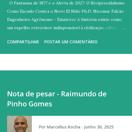
O Fantasma de 1877 e o Alerta de 2027: O Reciprocidalismo
Como Escudo Contra o Novo El Niño Ph.D. Nizomar Falcão
Engenheiro Agrônomo - Ematerce A história existe como
um espelho retrovisor indispensável à civilização: olhamos
para o passado para não colidirmos com os mesmos erros
COMPARTILHAR
POSTAR UM COMENTÁRIO
no futuro. Contudo, diante das previsões meteorológicas
que apontam para a possibilidade de um fenômeno El Niño
de proporções excepcionais entre 2026 e 2027, o espelho
reflete uma imagem incômoda. Parece que, no tocante às
políticas públicas para o Semiárido brasileiro, o Estado
pouco aprendeu com a tragédia da Grande Seca de 1877, que
Nota de pesar - Raimundo de
dizimou centenas de milhares de nordestinos sob a égide
Pinho Gomes
da negligência e do improviso. Quase 150 anos separam o
flagelo imperial do nosso atual cenário. A diferença
fundamental é que, hoje, a ignorância deixou de ser um álibi.
Por
Marcellus Rocha
junho 30, 2025
Se no século XIX o clima era um mistério insondável, no