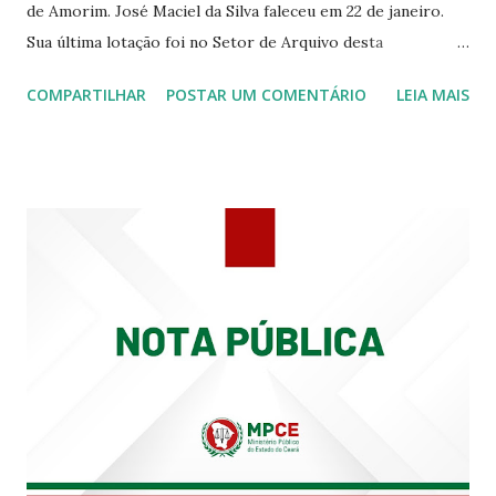
de Amorim. José Maciel da Silva faleceu em 22 de janeiro.
Sua última lotação foi no Setor de Arquivo desta
Procuradoria Regional do Trabalho. O servidor José
COMPARTILHAR
POSTAR UM COMENTÁRIO
LEIA MAIS
Siqueira Amorim faleceu em 28 de fevereiro e encerrou a
carreira na Secretaria da Coordenadoria de 2º Grau. Ao
tempo em que se solidariza com os familiares e amigos, a
PRT-7 reconhece a valorosa contribuição de ambos
enquanto atuaram nesta instituição.