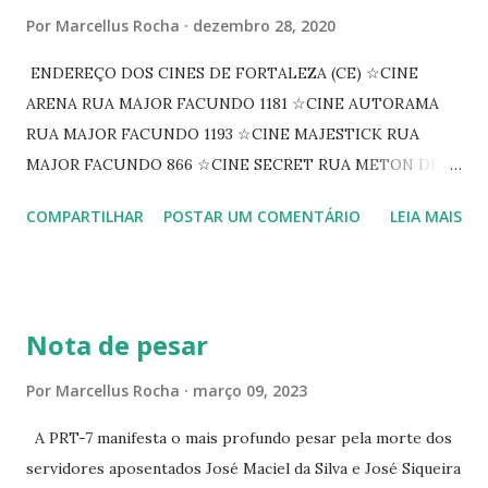
Por
Marcellus Rocha
dezembro 28, 2020
ENDEREÇO DOS CINES DE FORTALEZA (CE) ☆CINE
ARENA RUA MAJOR FACUNDO 1181 ☆CINE AUTORAMA
RUA MAJOR FACUNDO 1193 ☆CINE MAJESTICK RUA
MAJOR FACUNDO 866 ☆CINE SECRET RUA METON DE
ALENCAR 607 ☆CINE SEDUÇÃO RUA FLORIANO
COMPARTILHAR
POSTAR UM COMENTÁRIO
LEIA MAIS
PEIXOTO 1307 ☆CINE IRIS RUA FLORIANO PEIXOTO 1206
CONTINUAÇÃO ☆CINE ENCONTRO RUA BARÃO DO RIO
BRANCO 1697 ☆CINE HOUSE RUA MENTON DE ALENCAR
363 ☆CINE LOVE STAR RUA MAJOR FACUNDO 1322
Nota de pesar
☆CINE VIP CLUBE RUA 24 DE MAIO 825 ☆CINE ECLIPSE
RUA ASSUNÇÃO 387 ☆CINE ERÓTICO RUA ASSUNÇÃO
Por
Marcellus Rocha
março 09, 2023
344 ☆CINE EROS RUA ASSUNÇÃO 340
A PRT-7 manifesta o mais profundo pesar pela morte dos
servidores aposentados José Maciel da Silva e José Siqueira