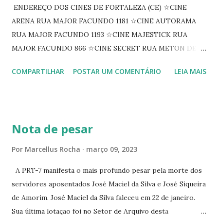
ENDEREÇO DOS CINES DE FORTALEZA (CE) ☆CINE
ARENA RUA MAJOR FACUNDO 1181 ☆CINE AUTORAMA
RUA MAJOR FACUNDO 1193 ☆CINE MAJESTICK RUA
MAJOR FACUNDO 866 ☆CINE SECRET RUA METON DE
ALENCAR 607 ☆CINE SEDUÇÃO RUA FLORIANO
COMPARTILHAR
POSTAR UM COMENTÁRIO
LEIA MAIS
PEIXOTO 1307 ☆CINE IRIS RUA FLORIANO PEIXOTO 1206
CONTINUAÇÃO ☆CINE ENCONTRO RUA BARÃO DO RIO
BRANCO 1697 ☆CINE HOUSE RUA MENTON DE ALENCAR
363 ☆CINE LOVE STAR RUA MAJOR FACUNDO 1322
Nota de pesar
☆CINE VIP CLUBE RUA 24 DE MAIO 825 ☆CINE ECLIPSE
RUA ASSUNÇÃO 387 ☆CINE ERÓTICO RUA ASSUNÇÃO
Por
Marcellus Rocha
março 09, 2023
344 ☆CINE EROS RUA ASSUNÇÃO 340
A PRT-7 manifesta o mais profundo pesar pela morte dos
servidores aposentados José Maciel da Silva e José Siqueira
de Amorim. José Maciel da Silva faleceu em 22 de janeiro.
Sua última lotação foi no Setor de Arquivo desta