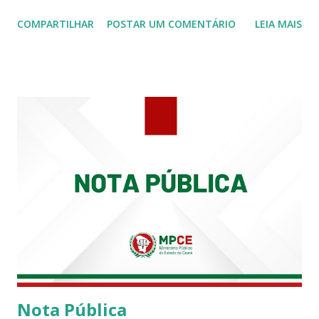
Procuradoria Regional do Trabalho. O servidor José
COMPARTILHAR
POSTAR UM COMENTÁRIO
LEIA MAIS
Siqueira Amorim faleceu em 28 de fevereiro e encerrou a
carreira na Secretaria da Coordenadoria de 2º Grau. Ao
tempo em que se solidariza com os familiares e amigos, a
PRT-7 reconhece a valorosa contribuição de ambos
enquanto atuaram nesta instituição.
Nota Pública