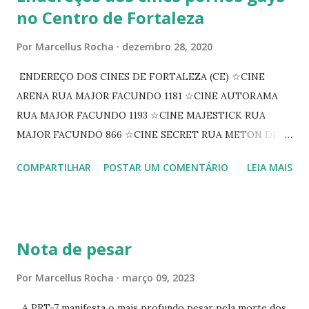
no Centro de Fortaleza
Por
Marcellus Rocha
dezembro 28, 2020
ENDEREÇO DOS CINES DE FORTALEZA (CE) ☆CINE
ARENA RUA MAJOR FACUNDO 1181 ☆CINE AUTORAMA
RUA MAJOR FACUNDO 1193 ☆CINE MAJESTICK RUA
MAJOR FACUNDO 866 ☆CINE SECRET RUA METON DE
ALENCAR 607 ☆CINE SEDUÇÃO RUA FLORIANO
COMPARTILHAR
POSTAR UM COMENTÁRIO
LEIA MAIS
PEIXOTO 1307 ☆CINE IRIS RUA FLORIANO PEIXOTO 1206
CONTINUAÇÃO ☆CINE ENCONTRO RUA BARÃO DO RIO
BRANCO 1697 ☆CINE HOUSE RUA MENTON DE ALENCAR
363 ☆CINE LOVE STAR RUA MAJOR FACUNDO 1322
Nota de pesar
☆CINE VIP CLUBE RUA 24 DE MAIO 825 ☆CINE ECLIPSE
RUA ASSUNÇÃO 387 ☆CINE ERÓTICO RUA ASSUNÇÃO
Por
Marcellus Rocha
março 09, 2023
344 ☆CINE EROS RUA ASSUNÇÃO 340
A PRT-7 manifesta o mais profundo pesar pela morte dos