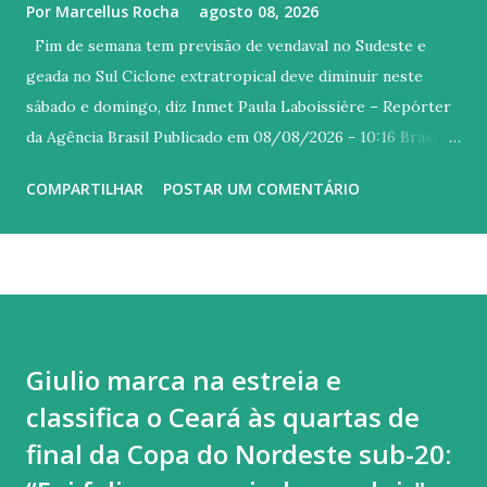
Por
Marcellus Rocha
agosto 08, 2026
Fim de semana tem previsão de vendaval no Sudeste e
geada no Sul Ciclone extratropical deve diminuir neste
sábado e domingo, diz Inmet Paula Laboissière – Repórter
da Agência Brasil Publicado em 08/08/2026 - 10:16 Brasília
© Arquivo/Ricardo Wolffenbuttel/ SECOM/ Governo
COMPARTILHAR
POSTAR UM COMENTÁRIO
Santa Catarina Versão em áudio Os efeitos do ciclone
extratropical que atingiu o Brasil esta semana devem
diminuir ao longo deste sábado (8) e domingo (9), apesar de
favorecer a entrada de uma massa de ar frio sobre o Sul,
conforme previsão do Instituto Nacional de Meteorologia
(Inmet). O resfriamento favorece a formação de geadas no
Giulio marca na estreia e
centro-sul do Rio Grande do Sul e em áreas de Santa
classifica o Ceará às quartas de
Catarina. A partir de segunda-feira (10), o ar frio alcança
também São Paulo e Rio de Janeiro, mas com menor
final da Copa do Nordeste sub-20:
intensidade. Neste fim de semana , a previsão é que as