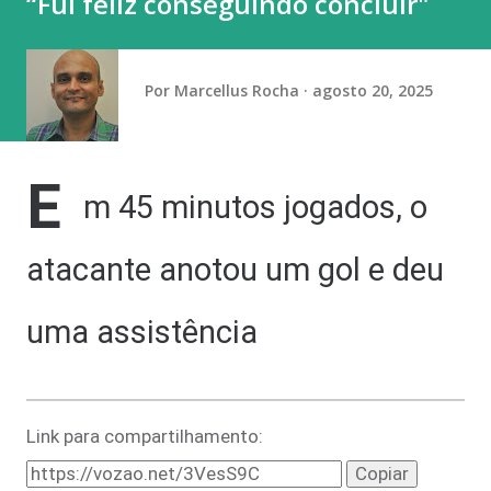
“Fui feliz conseguindo concluir"
tempestades permaneçam concentradas entre o Paraná, o
centro e o norte de Santa Catarina, o sul de Mato Grosso
do Sul e o centro-sul de São Paulo. Há ainda aviso amarelo
Por
Marcellus Rocha
agosto 20, 2025
d...
E
m 45 minutos jogados, o
atacante anotou um gol e deu
uma assistência
Link para compartilhamento:
Copiar