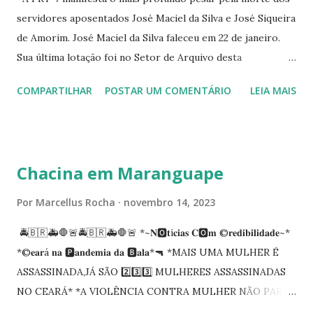
servidores aposentados José Maciel da Silva e José Siqueira
de Amorim. José Maciel da Silva faleceu em 22 de janeiro.
Sua última lotação foi no Setor de Arquivo desta
Procuradoria Regional do Trabalho. O servidor José
COMPARTILHAR
POSTAR UM COMENTÁRIO
LEIA MAIS
Siqueira Amorim faleceu em 28 de fevereiro e encerrou a
carreira na Secretaria da Coordenadoria de 2º Grau. Ao
tempo em que se solidariza com os familiares e amigos, a
PRT-7 reconhece a valorosa contribuição de ambos
Chacina em Maranguape
enquanto atuaram nesta instituição.
Por
Marcellus Rocha
novembro 14, 2023
🚔🇧🇷🚑🛑🚨🚔🇧🇷🚑🛑🚨 *~𝐍🅾️𝐭í𝐜𝐢𝐚𝐬 𝐂🅾️𝐦 ©️𝐫𝐞𝐝𝐢𝐛𝐢𝐥𝐢𝐝𝐚𝐝𝐞~*
*©️𝐞𝐚𝐫á 𝐧𝐚 🅿️𝐚𝐧𝐝𝐞𝐦𝐢𝐚 𝐝𝐚 🅱️𝐚𝐥𝐚*🔫 *MAIS UMA MULHER É
ASSASSINADA,JÁ SÃO 2️⃣3️⃣3️⃣ MULHERES ASSASSINADAS
NO CEARÁ* *A VIOLÊNCIA CONTRA MULHER NÃO PARA
NO CEARÁ* *MARANGUAPE/CHACINA* Segundo