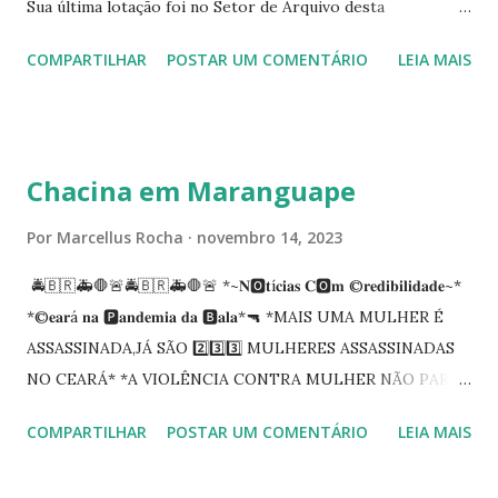
Sua última lotação foi no Setor de Arquivo desta
Procuradoria Regional do Trabalho. O servidor José
COMPARTILHAR
POSTAR UM COMENTÁRIO
LEIA MAIS
Siqueira Amorim faleceu em 28 de fevereiro e encerrou a
carreira na Secretaria da Coordenadoria de 2º Grau. Ao
tempo em que se solidariza com os familiares e amigos, a
PRT-7 reconhece a valorosa contribuição de ambos
Chacina em Maranguape
enquanto atuaram nesta instituição.
Por
Marcellus Rocha
novembro 14, 2023
🚔🇧🇷🚑🛑🚨🚔🇧🇷🚑🛑🚨 *~𝐍🅾️𝐭í𝐜𝐢𝐚𝐬 𝐂🅾️𝐦 ©️𝐫𝐞𝐝𝐢𝐛𝐢𝐥𝐢𝐝𝐚𝐝𝐞~*
*©️𝐞𝐚𝐫á 𝐧𝐚 🅿️𝐚𝐧𝐝𝐞𝐦𝐢𝐚 𝐝𝐚 🅱️𝐚𝐥𝐚*🔫 *MAIS UMA MULHER É
ASSASSINADA,JÁ SÃO 2️⃣3️⃣3️⃣ MULHERES ASSASSINADAS
NO CEARÁ* *A VIOLÊNCIA CONTRA MULHER NÃO PARA
NO CEARÁ* *MARANGUAPE/CHACINA* Segundo
COMPARTILHAR
POSTAR UM COMENTÁRIO
LEIA MAIS
informações quarto pessoas foram executadas no Distrito
de Amanari. Elemento pernicioso, do Fundoró, Amanari,