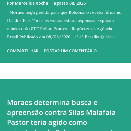
Por
Marcellus Rocha
agosto 08, 2026
Moraes nega pedido para que Bolsonaro receba filhos no
Dia dos Pais Todas as visitas estão suspensas, explicou
ministro do STF Felipe Pontes - Repórter da Agência
Brasil Publicado em 08/08/2026 - 13:13 Brasília © Marcello
Casal Jr/ Agência Brasil Versão em áudio O ministro
COMPARTILHAR
POSTAR UM COMENTÁRIO
Alexandre de Moraes, do Supremo Tribunal Federal (STF)
rejeitou neste sábado (8) um pedido para que o ex-
presidente Jair Bolsonaro receba os filhos no Dia dos Pais
em sua casa, onde ele cumpre a pena de 27 anos e três de
reclusão a qual foi condenado por liderar uma tentativa de
golpe de Estado. O ministro citou decisão anterior, em que
Moraes determina busca e
suspendeu todas as visitas a Bolsonaro, com a exceção da
apreensão contra Silas Malafaia
equipe médica e de advogados. A medida foi tomada diante
do descumprimento das condições para a prisão domiciliar,
Pastor teria agido como
afirmou ministro. A proibição das visitas ocorreu após o