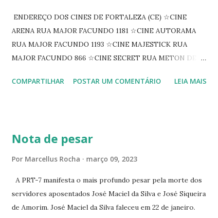
ENDEREÇO DOS CINES DE FORTALEZA (CE) ☆CINE
ARENA RUA MAJOR FACUNDO 1181 ☆CINE AUTORAMA
RUA MAJOR FACUNDO 1193 ☆CINE MAJESTICK RUA
MAJOR FACUNDO 866 ☆CINE SECRET RUA METON DE
ALENCAR 607 ☆CINE SEDUÇÃO RUA FLORIANO
COMPARTILHAR
POSTAR UM COMENTÁRIO
LEIA MAIS
PEIXOTO 1307 ☆CINE IRIS RUA FLORIANO PEIXOTO 1206
CONTINUAÇÃO ☆CINE ENCONTRO RUA BARÃO DO RIO
BRANCO 1697 ☆CINE HOUSE RUA MENTON DE ALENCAR
363 ☆CINE LOVE STAR RUA MAJOR FACUNDO 1322
Nota de pesar
☆CINE VIP CLUBE RUA 24 DE MAIO 825 ☆CINE ECLIPSE
RUA ASSUNÇÃO 387 ☆CINE ERÓTICO RUA ASSUNÇÃO
Por
Marcellus Rocha
março 09, 2023
344 ☆CINE EROS RUA ASSUNÇÃO 340
A PRT-7 manifesta o mais profundo pesar pela morte dos
servidores aposentados José Maciel da Silva e José Siqueira
de Amorim. José Maciel da Silva faleceu em 22 de janeiro.