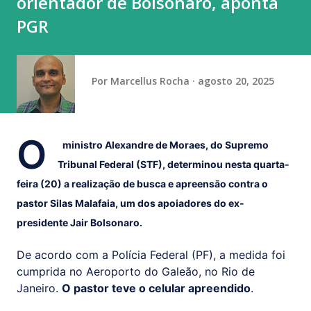
orientador de Bolsonaro, aponta
senador Flávio Bolsonaro (PL-RJ), candidato à Presidência
PGR
nas eleições deste ano, ter publicado nas redes sociais uma
carta manuscrita assinada pelo pai...
Por
Marcellus Rocha
agosto 20, 2025
O
ministro Alexandre de Moraes, do Supremo
Tribunal Federal (STF), determinou nesta quarta-
feira (20) a realização de busca e apreensão contra o
pastor Silas Malafaia, um dos apoiadores do ex-
presidente Jair Bolsonaro.
De acordo com a Polícia Federal (PF), a medida foi
cumprida no Aeroporto do Galeão, no Rio de
Janeiro.
O pastor teve o celular apreendido
.