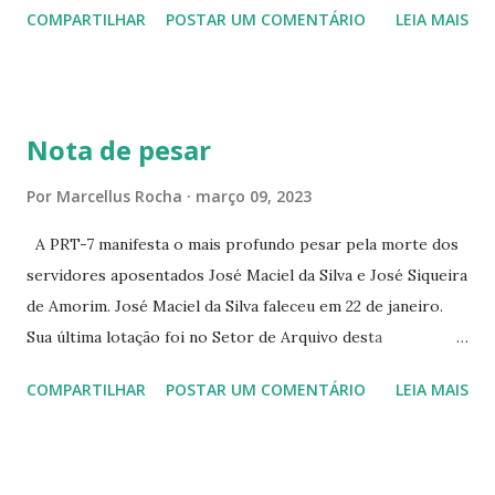
COMPARTILHAR
POSTAR UM COMENTÁRIO
LEIA MAIS
PEIXOTO 1307 ☆CINE IRIS RUA FLORIANO PEIXOTO 1206
CONTINUAÇÃO ☆CINE ENCONTRO RUA BARÃO DO RIO
BRANCO 1697 ☆CINE HOUSE RUA MENTON DE ALENCAR
363 ☆CINE LOVE STAR RUA MAJOR FACUNDO 1322
Nota de pesar
☆CINE VIP CLUBE RUA 24 DE MAIO 825 ☆CINE ECLIPSE
RUA ASSUNÇÃO 387 ☆CINE ERÓTICO RUA ASSUNÇÃO
Por
Marcellus Rocha
março 09, 2023
344 ☆CINE EROS RUA ASSUNÇÃO 340
A PRT-7 manifesta o mais profundo pesar pela morte dos
servidores aposentados José Maciel da Silva e José Siqueira
de Amorim. José Maciel da Silva faleceu em 22 de janeiro.
Sua última lotação foi no Setor de Arquivo desta
Procuradoria Regional do Trabalho. O servidor José
COMPARTILHAR
POSTAR UM COMENTÁRIO
LEIA MAIS
Siqueira Amorim faleceu em 28 de fevereiro e encerrou a
carreira na Secretaria da Coordenadoria de 2º Grau. Ao
tempo em que se solidariza com os familiares e amigos, a
PRT-7 reconhece a valorosa contribuição de ambos