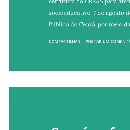
estrutura do CREAS para ate
socioeducativo 7 de agosto d
Público do Ceará, por meio da
recomendou que a Prefeitura 
COMPARTILHAR
POSTAR UM COMENT
Especializado de Assistência
psicólogo e advogado, disponi
domiciliares e promova melho
acompanhamento de adolesc
socioeducativas. A recomend
constatar deficiência de pesso
da unidade e problemas nas in
execução adequada das medid