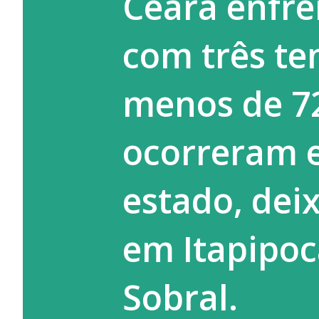
Ceará enfre
Serviços à Comunidade (PSC) e
com três te
adolescentes autores de atos
destac...
menos de 7
ocorreram e
estado, dei
em Itapipoc
Sobral.