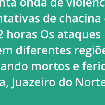
nta onda de violênc
 Liberdade Assistida (LA), previstas para
ntativas de chacina
 infracionais. No documento, o MP
2 horas Os ataques
m diferentes regiõ
xando mortos e feri
a, Juazeiro do Norte