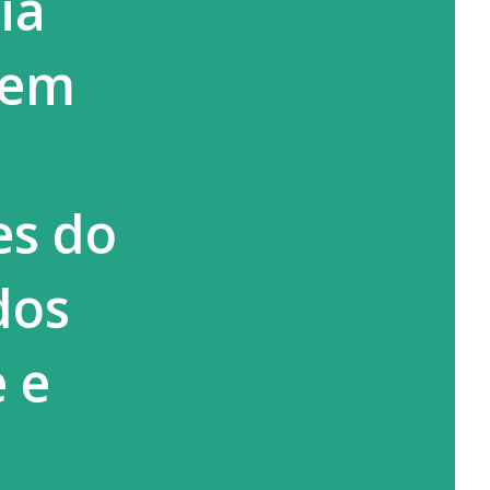
ia
 em
es do
dos
 e