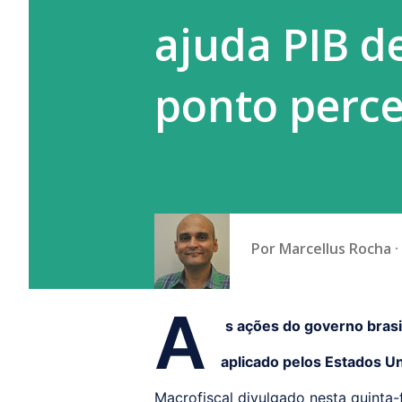
ajuda PIB d
ponto perc
Por
Marcellus Rocha
A
s ações do governo brasi
aplicado pelos Estados Un
Macrofiscal divulgado nesta quinta-f