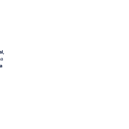
l,
na
a