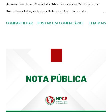
de Amorim. José Maciel da Silva faleceu em 22 de janeiro.
Sua última lotação foi no Setor de Arquivo desta
Procuradoria Regional do Trabalho. O servidor José
COMPARTILHAR
POSTAR UM COMENTÁRIO
LEIA MAIS
Siqueira Amorim faleceu em 28 de fevereiro e encerrou a
carreira na Secretaria da Coordenadoria de 2º Grau. Ao
tempo em que se solidariza com os familiares e amigos, a
PRT-7 reconhece a valorosa contribuição de ambos
enquanto atuaram nesta instituição.