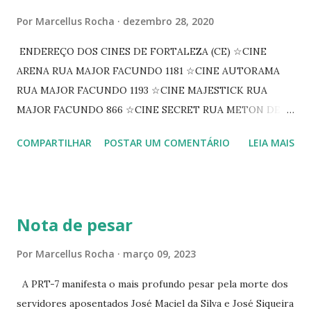
Por
Marcellus Rocha
dezembro 28, 2020
ENDEREÇO DOS CINES DE FORTALEZA (CE) ☆CINE
ARENA RUA MAJOR FACUNDO 1181 ☆CINE AUTORAMA
RUA MAJOR FACUNDO 1193 ☆CINE MAJESTICK RUA
MAJOR FACUNDO 866 ☆CINE SECRET RUA METON DE
ALENCAR 607 ☆CINE SEDUÇÃO RUA FLORIANO
COMPARTILHAR
POSTAR UM COMENTÁRIO
LEIA MAIS
PEIXOTO 1307 ☆CINE IRIS RUA FLORIANO PEIXOTO 1206
CONTINUAÇÃO ☆CINE ENCONTRO RUA BARÃO DO RIO
BRANCO 1697 ☆CINE HOUSE RUA MENTON DE ALENCAR
363 ☆CINE LOVE STAR RUA MAJOR FACUNDO 1322
Nota de pesar
☆CINE VIP CLUBE RUA 24 DE MAIO 825 ☆CINE ECLIPSE
RUA ASSUNÇÃO 387 ☆CINE ERÓTICO RUA ASSUNÇÃO
Por
Marcellus Rocha
março 09, 2023
344 ☆CINE EROS RUA ASSUNÇÃO 340
A PRT-7 manifesta o mais profundo pesar pela morte dos
servidores aposentados José Maciel da Silva e José Siqueira