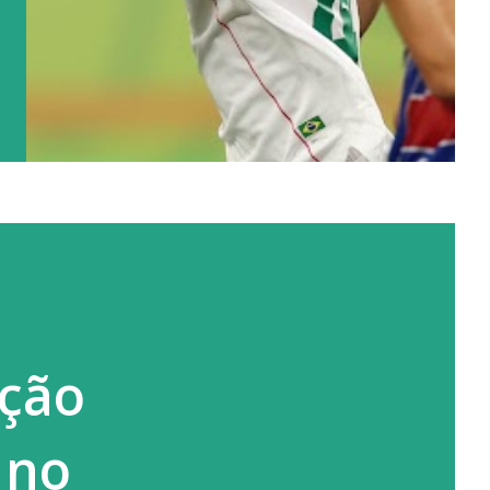
ação
 no