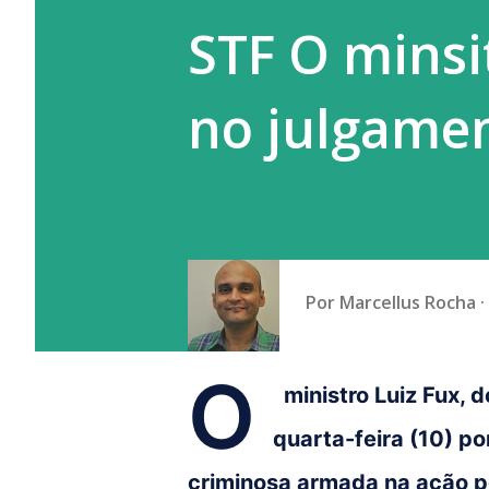
STF O minsit
no julgame
Por
Marcellus Rocha
O
ministro Luiz Fux, 
quarta-feira (10) p
criminosa armada na ação pe