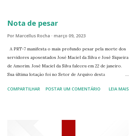
BRANCO 1697 ☆CINE HOUSE RUA MENTON DE ALENCAR
363 ☆CINE LOVE STAR RUA MAJOR FACUNDO 1322
Nota de pesar
☆CINE VIP CLUBE RUA 24 DE MAIO 825 ☆CINE ECLIPSE
RUA ASSUNÇÃO 387 ☆CINE ERÓTICO RUA ASSUNÇÃO
Por
Marcellus Rocha
março 09, 2023
344 ☆CINE EROS RUA ASSUNÇÃO 340
A PRT-7 manifesta o mais profundo pesar pela morte dos
servidores aposentados José Maciel da Silva e José Siqueira
de Amorim. José Maciel da Silva faleceu em 22 de janeiro.
Sua última lotação foi no Setor de Arquivo desta
Procuradoria Regional do Trabalho. O servidor José
COMPARTILHAR
POSTAR UM COMENTÁRIO
LEIA MAIS
Siqueira Amorim faleceu em 28 de fevereiro e encerrou a
carreira na Secretaria da Coordenadoria de 2º Grau. Ao
tempo em que se solidariza com os familiares e amigos, a
PRT-7 reconhece a valorosa contribuição de ambos
enquanto atuaram nesta instituição.