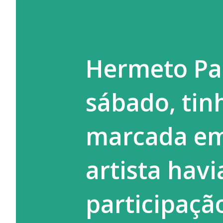
Hermeto Pas
sábado, tin
marcada em
artista hav
participaçã