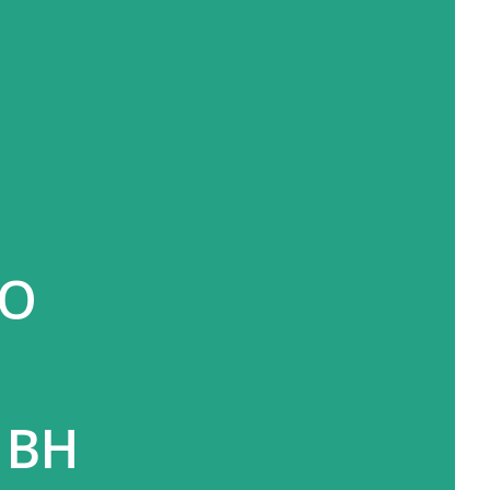
 O
a BH