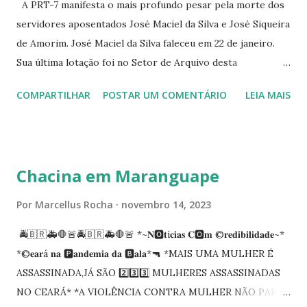
A PRT-7 manifesta o mais profundo pesar pela morte dos
servidores aposentados José Maciel da Silva e José Siqueira
de Amorim. José Maciel da Silva faleceu em 22 de janeiro.
Sua última lotação foi no Setor de Arquivo desta
Procuradoria Regional do Trabalho. O servidor José
COMPARTILHAR
POSTAR UM COMENTÁRIO
LEIA MAIS
Siqueira Amorim faleceu em 28 de fevereiro e encerrou a
carreira na Secretaria da Coordenadoria de 2º Grau. Ao
tempo em que se solidariza com os familiares e amigos, a
PRT-7 reconhece a valorosa contribuição de ambos
Chacina em Maranguape
enquanto atuaram nesta instituição.
Por
Marcellus Rocha
novembro 14, 2023
🚔🇧🇷🚑🛑🚨🚔🇧🇷🚑🛑🚨 *~𝐍🅾️𝐭í𝐜𝐢𝐚𝐬 𝐂🅾️𝐦 ©️𝐫𝐞𝐝𝐢𝐛𝐢𝐥𝐢𝐝𝐚𝐝𝐞~*
*©️𝐞𝐚𝐫á 𝐧𝐚 🅿️𝐚𝐧𝐝𝐞𝐦𝐢𝐚 𝐝𝐚 🅱️𝐚𝐥𝐚*🔫 *MAIS UMA MULHER É
ASSASSINADA,JÁ SÃO 2️⃣3️⃣3️⃣ MULHERES ASSASSINADAS
NO CEARÁ* *A VIOLÊNCIA CONTRA MULHER NÃO PARA