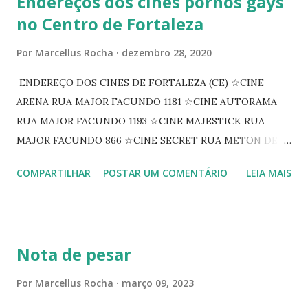
Endereços dos cines pornôs gays
no Centro de Fortaleza
Por
Marcellus Rocha
dezembro 28, 2020
ENDEREÇO DOS CINES DE FORTALEZA (CE) ☆CINE
ARENA RUA MAJOR FACUNDO 1181 ☆CINE AUTORAMA
RUA MAJOR FACUNDO 1193 ☆CINE MAJESTICK RUA
MAJOR FACUNDO 866 ☆CINE SECRET RUA METON DE
ALENCAR 607 ☆CINE SEDUÇÃO RUA FLORIANO
COMPARTILHAR
POSTAR UM COMENTÁRIO
LEIA MAIS
PEIXOTO 1307 ☆CINE IRIS RUA FLORIANO PEIXOTO 1206
CONTINUAÇÃO ☆CINE ENCONTRO RUA BARÃO DO RIO
BRANCO 1697 ☆CINE HOUSE RUA MENTON DE ALENCAR
363 ☆CINE LOVE STAR RUA MAJOR FACUNDO 1322
Nota de pesar
☆CINE VIP CLUBE RUA 24 DE MAIO 825 ☆CINE ECLIPSE
RUA ASSUNÇÃO 387 ☆CINE ERÓTICO RUA ASSUNÇÃO
Por
Marcellus Rocha
março 09, 2023
344 ☆CINE EROS RUA ASSUNÇÃO 340