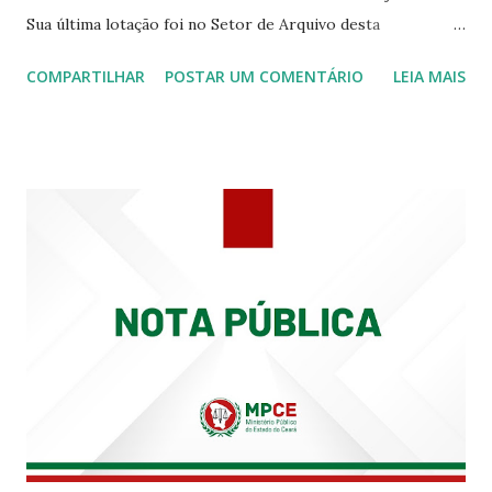
Sua última lotação foi no Setor de Arquivo desta
Procuradoria Regional do Trabalho. O servidor José
COMPARTILHAR
POSTAR UM COMENTÁRIO
LEIA MAIS
Siqueira Amorim faleceu em 28 de fevereiro e encerrou a
carreira na Secretaria da Coordenadoria de 2º Grau. Ao
tempo em que se solidariza com os familiares e amigos, a
PRT-7 reconhece a valorosa contribuição de ambos
enquanto atuaram nesta instituição.