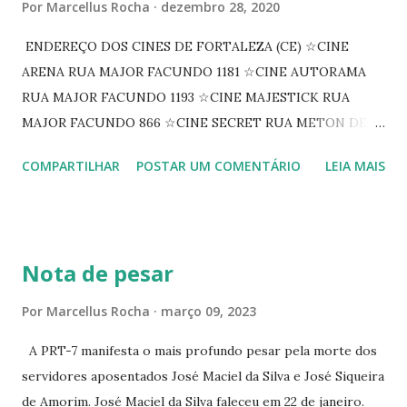
Por
Marcellus Rocha
dezembro 28, 2020
ENDEREÇO DOS CINES DE FORTALEZA (CE) ☆CINE
ARENA RUA MAJOR FACUNDO 1181 ☆CINE AUTORAMA
RUA MAJOR FACUNDO 1193 ☆CINE MAJESTICK RUA
MAJOR FACUNDO 866 ☆CINE SECRET RUA METON DE
ALENCAR 607 ☆CINE SEDUÇÃO RUA FLORIANO
COMPARTILHAR
POSTAR UM COMENTÁRIO
LEIA MAIS
PEIXOTO 1307 ☆CINE IRIS RUA FLORIANO PEIXOTO 1206
CONTINUAÇÃO ☆CINE ENCONTRO RUA BARÃO DO RIO
BRANCO 1697 ☆CINE HOUSE RUA MENTON DE ALENCAR
363 ☆CINE LOVE STAR RUA MAJOR FACUNDO 1322
Nota de pesar
☆CINE VIP CLUBE RUA 24 DE MAIO 825 ☆CINE ECLIPSE
RUA ASSUNÇÃO 387 ☆CINE ERÓTICO RUA ASSUNÇÃO
Por
Marcellus Rocha
março 09, 2023
344 ☆CINE EROS RUA ASSUNÇÃO 340
A PRT-7 manifesta o mais profundo pesar pela morte dos
servidores aposentados José Maciel da Silva e José Siqueira
de Amorim. José Maciel da Silva faleceu em 22 de janeiro.