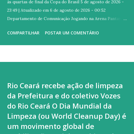
às quartas de final da Copa do Brasil 5 de agosto de 2026 -
23:49 | Atualizado em 6 de agosto de 2026 - 00:52
Departamento de Comunicação Jogando na Arena Pantanal,
em Cuiabá (MT), o Palmeiras foi superado pelo Fortaleza
COMPARTILHAR
POSTAR UM COMENTÁRIO
por 3 a 2, nesta quarta-feira (05), em duelo válido pelo jogo
de volta das oitavas de final da Copa do Brasil – apesar do
revés, o Verdão avançou às quartas de final da competição
pela 19ª vez na história por conta da vitória por 3 a 0 no
duelo de ida, no Nubank Parque. Clique aqui para ver a ficha
técnica, estatísticas e tudo sobre o jogo! Esta é a 31ª
Rio Ceará recebe ação de limpeza
participação palmeirense na história da Copa do Brasil. Em
da Prefeitura e do coletivo Vozes
97 confrontos pela competição até hoje, o Verdão levou o
título quatro vezes, avançou de fase em 67 oportunidades ,
do Rio Ceará O Dia Mundial da
ficou com o vice uma vez e foi eliminado em 25 ocasiões.
Limpeza (ou World Cleanup Day) é
MARCAS INDIVIDUAIS > A comissão técnica portuguesa já
um movimento global de
disputou 73 confrontos de mata-mata pelo Palmeiras