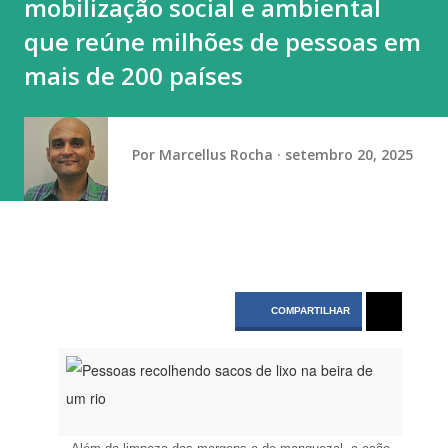
mobilização social e ambiental
(obteve 51 class...
que reúne milhões de pessoas em
mais de 200 países
Por
Marcellus Rocha
setembro 20, 2025
COMPARTILHAR