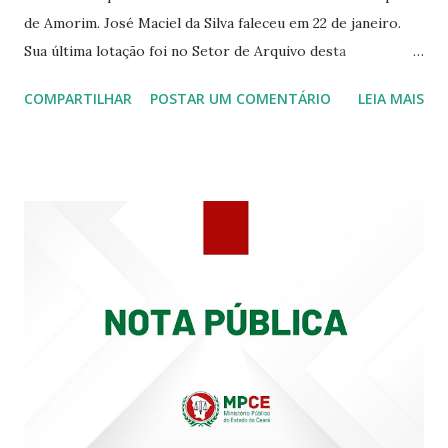
de Amorim. José Maciel da Silva faleceu em 22 de janeiro.
Sua última lotação foi no Setor de Arquivo desta
Procuradoria Regional do Trabalho. O servidor José
COMPARTILHAR
POSTAR UM COMENTÁRIO
LEIA MAIS
Siqueira Amorim faleceu em 28 de fevereiro e encerrou a
carreira na Secretaria da Coordenadoria de 2º Grau. Ao
tempo em que se solidariza com os familiares e amigos, a
PRT-7 reconhece a valorosa contribuição de ambos
enquanto atuaram nesta instituição.