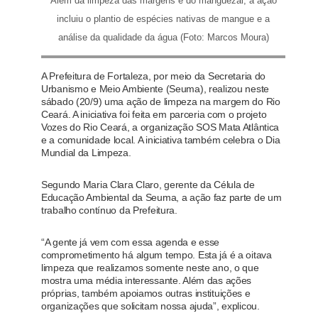
Além da limpeza das margens e do manguezal, a ação
incluiu o plantio de espécies nativas de mangue e a
análise da qualidade da água (Foto: Marcos Moura)
A Prefeitura de Fortaleza, por meio da Secretaria do
Urbanismo e Meio Ambiente (Seuma), realizou neste
sábado (20/9) uma ação de limpeza na margem do Rio
Ceará. A iniciativa foi feita em parceria com o projeto
Vozes do Rio Ceará, a organização SOS Mata Atlântica
e a comunidade local. A iniciativa também celebra o Dia
Mundial da Limpeza.
Segundo Maria Clara Claro, gerente da Célula de
Educação Ambiental da Seuma, a ação faz parte de um
trabalho contínuo da Prefeitura.
“A gente já vem com essa agenda e esse
comprometimento há algum tempo. Esta já é a oitava
limpeza que realizamos somente neste ano, o que
mostra uma média interessante. Além das ações
próprias, também apoiamos outras instituições e
organizações que solicitam nossa ajuda”, explicou.