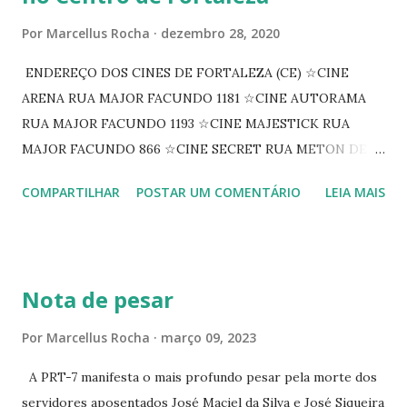
Por
Marcellus Rocha
dezembro 28, 2020
ENDEREÇO DOS CINES DE FORTALEZA (CE) ☆CINE
ARENA RUA MAJOR FACUNDO 1181 ☆CINE AUTORAMA
RUA MAJOR FACUNDO 1193 ☆CINE MAJESTICK RUA
MAJOR FACUNDO 866 ☆CINE SECRET RUA METON DE
ALENCAR 607 ☆CINE SEDUÇÃO RUA FLORIANO
COMPARTILHAR
POSTAR UM COMENTÁRIO
LEIA MAIS
PEIXOTO 1307 ☆CINE IRIS RUA FLORIANO PEIXOTO 1206
CONTINUAÇÃO ☆CINE ENCONTRO RUA BARÃO DO RIO
BRANCO 1697 ☆CINE HOUSE RUA MENTON DE ALENCAR
363 ☆CINE LOVE STAR RUA MAJOR FACUNDO 1322
Nota de pesar
☆CINE VIP CLUBE RUA 24 DE MAIO 825 ☆CINE ECLIPSE
RUA ASSUNÇÃO 387 ☆CINE ERÓTICO RUA ASSUNÇÃO
Por
Marcellus Rocha
março 09, 2023
344 ☆CINE EROS RUA ASSUNÇÃO 340
A PRT-7 manifesta o mais profundo pesar pela morte dos
servidores aposentados José Maciel da Silva e José Siqueira