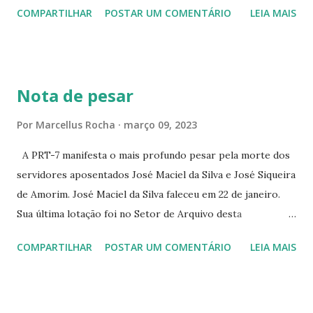
COMPARTILHAR
POSTAR UM COMENTÁRIO
LEIA MAIS
PEIXOTO 1307 ☆CINE IRIS RUA FLORIANO PEIXOTO 1206
CONTINUAÇÃO ☆CINE ENCONTRO RUA BARÃO DO RIO
BRANCO 1697 ☆CINE HOUSE RUA MENTON DE ALENCAR
363 ☆CINE LOVE STAR RUA MAJOR FACUNDO 1322
Nota de pesar
☆CINE VIP CLUBE RUA 24 DE MAIO 825 ☆CINE ECLIPSE
RUA ASSUNÇÃO 387 ☆CINE ERÓTICO RUA ASSUNÇÃO
Por
Marcellus Rocha
março 09, 2023
344 ☆CINE EROS RUA ASSUNÇÃO 340
A PRT-7 manifesta o mais profundo pesar pela morte dos
servidores aposentados José Maciel da Silva e José Siqueira
de Amorim. José Maciel da Silva faleceu em 22 de janeiro.
Sua última lotação foi no Setor de Arquivo desta
Procuradoria Regional do Trabalho. O servidor José
COMPARTILHAR
POSTAR UM COMENTÁRIO
LEIA MAIS
Siqueira Amorim faleceu em 28 de fevereiro e encerrou a
carreira na Secretaria da Coordenadoria de 2º Grau. Ao
tempo em que se solidariza com os familiares e amigos, a
PRT-7 reconhece a valorosa contribuição de ambos