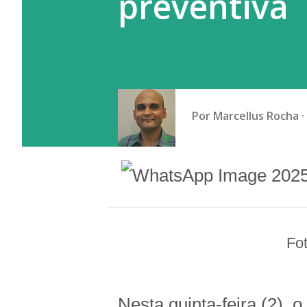
preventiva
Por
Marcellus Rocha
F
Nesta quinta-feira (2), 