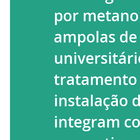
Funceme) e...
por metanol
ampolas de 
universitári
tratamento 
instalação 
integram c