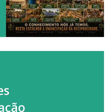
es
cação