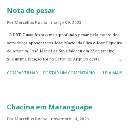
363 ☆CINE LOVE STAR RUA MAJOR FACUNDO 1322
Nota de pesar
☆CINE VIP CLUBE RUA 24 DE MAIO 825 ☆CINE ECLIPSE
RUA ASSUNÇÃO 387 ☆CINE ERÓTICO RUA ASSUNÇÃO
Por
Marcellus Rocha
março 09, 2023
344 ☆CINE EROS RUA ASSUNÇÃO 340
A PRT-7 manifesta o mais profundo pesar pela morte dos
servidores aposentados José Maciel da Silva e José Siqueira
de Amorim. José Maciel da Silva faleceu em 22 de janeiro.
Sua última lotação foi no Setor de Arquivo desta
Procuradoria Regional do Trabalho. O servidor José
COMPARTILHAR
POSTAR UM COMENTÁRIO
LEIA MAIS
Siqueira Amorim faleceu em 28 de fevereiro e encerrou a
carreira na Secretaria da Coordenadoria de 2º Grau. Ao
tempo em que se solidariza com os familiares e amigos, a
PRT-7 reconhece a valorosa contribuição de ambos
Chacina em Maranguape
enquanto atuaram nesta instituição.
Por
Marcellus Rocha
novembro 14, 2023