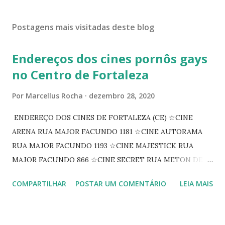
Postagens mais visitadas deste blog
Endereços dos cines pornôs gays
no Centro de Fortaleza
Por
Marcellus Rocha
dezembro 28, 2020
ENDEREÇO DOS CINES DE FORTALEZA (CE) ☆CINE
ARENA RUA MAJOR FACUNDO 1181 ☆CINE AUTORAMA
RUA MAJOR FACUNDO 1193 ☆CINE MAJESTICK RUA
MAJOR FACUNDO 866 ☆CINE SECRET RUA METON DE
ALENCAR 607 ☆CINE SEDUÇÃO RUA FLORIANO
COMPARTILHAR
POSTAR UM COMENTÁRIO
LEIA MAIS
PEIXOTO 1307 ☆CINE IRIS RUA FLORIANO PEIXOTO 1206
CONTINUAÇÃO ☆CINE ENCONTRO RUA BARÃO DO RIO
BRANCO 1697 ☆CINE HOUSE RUA MENTON DE ALENCAR