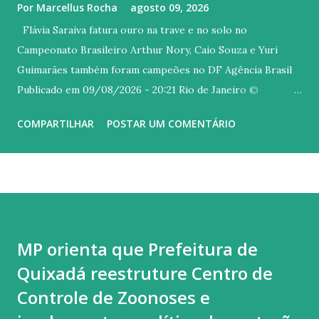
Por
Marcellus Rocha
agosto 09, 2026
Flávia Saraiva fatura ouro na trave e no solo no
Campeonato Brasileiro Arthur Nory, Caio Souza e Yuri
Guimarães também foram campeões no DF Agência Brasil
Publicado em 09/08/2026 - 20:21 Rio de Janeiro ©
Melogym/CBG/Direitos Reservados Versão em áudio A
COMPARTILHAR
POSTAR UM COMENTÁRIO
carioca Flávia Saraiva arrebatou o público do Ginásio Nilson
Nelson, em Brasília, neste domingo (9), último dia do
Campeonato Brasileiro de Ginástica Artística. A ginasta do
Flamengo foi campeã na trave e também no solo, com uma
coreografia irretocável, embalada ao som de um mix dos
sucessos "Asa Branca", de Luiz Gonzaga, e "Homem com H",
MP orienta que Prefeitura de
de autoria Antônio Barros, mais conhecida na interpretada
Quixadá reestruture Centro de
por Ney Matogrosso. Quem também brilhou hoje no topo
do pódio foi Arthur Nory (barra fixa), Caio Souza (barras
Controle de Zoonoses e
paralelas) e Yuri Guimarães (salto). Flavinha começou o