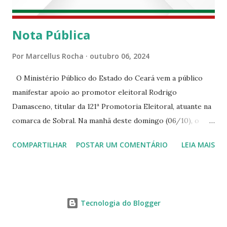
Nota Pública
Por
Marcellus Rocha
outubro 06, 2024
O Ministério Público do Estado do Ceará vem a público
manifestar apoio ao promotor eleitoral Rodrigo
Damasceno, titular da 121ª Promotoria Eleitoral, atuante na
comarca de Sobral. Na manhã deste domingo (06/10), o
senhor Moses Rodrigues, que é deputado federal e
COMPARTILHAR
POSTAR UM COMENTÁRIO
LEIA MAIS
integrava um grupo de apoiadores de um candidato a
prefeito, ignorou as orientações dos Promotores
Eleitorais em Sobral e atuou em contrariedade às normas
eleitorais, mesmo sendo advertido da irregularidade de sua
Tecnologia do Blogger
conduta. Além disso, o referido deputado desrespeitou um
membro do Ministério Público no desempenho legítimo de