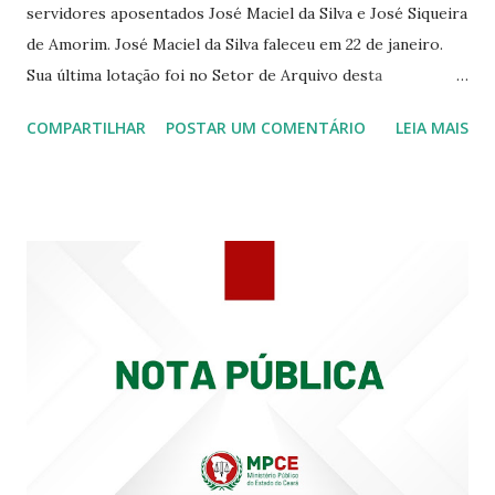
servidores aposentados José Maciel da Silva e José Siqueira
de Amorim. José Maciel da Silva faleceu em 22 de janeiro.
Sua última lotação foi no Setor de Arquivo desta
Procuradoria Regional do Trabalho. O servidor José
COMPARTILHAR
POSTAR UM COMENTÁRIO
LEIA MAIS
Siqueira Amorim faleceu em 28 de fevereiro e encerrou a
carreira na Secretaria da Coordenadoria de 2º Grau. Ao
tempo em que se solidariza com os familiares e amigos, a
PRT-7 reconhece a valorosa contribuição de ambos
enquanto atuaram nesta instituição.