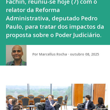
Fachin, reuniu-se hoje (7) com o
século XXI possuímos inteligência climática de ponta (por
relator da Reforma
meio de órgãos como a Funceme) e...
Administrativa, deputado Pedro
Paulo, para tratar dos impactos da
proposta sobre o Poder Judiciário.
Por
Marcellus Rocha
outubro 08, 2025