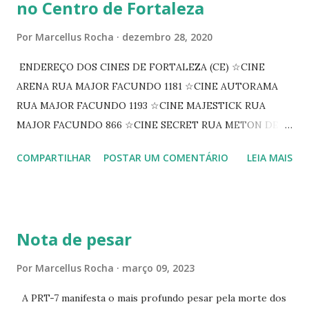
no Centro de Fortaleza
Por
Marcellus Rocha
dezembro 28, 2020
ENDEREÇO DOS CINES DE FORTALEZA (CE) ☆CINE
ARENA RUA MAJOR FACUNDO 1181 ☆CINE AUTORAMA
RUA MAJOR FACUNDO 1193 ☆CINE MAJESTICK RUA
MAJOR FACUNDO 866 ☆CINE SECRET RUA METON DE
ALENCAR 607 ☆CINE SEDUÇÃO RUA FLORIANO
COMPARTILHAR
POSTAR UM COMENTÁRIO
LEIA MAIS
PEIXOTO 1307 ☆CINE IRIS RUA FLORIANO PEIXOTO 1206
CONTINUAÇÃO ☆CINE ENCONTRO RUA BARÃO DO RIO
BRANCO 1697 ☆CINE HOUSE RUA MENTON DE ALENCAR
363 ☆CINE LOVE STAR RUA MAJOR FACUNDO 1322
Nota de pesar
☆CINE VIP CLUBE RUA 24 DE MAIO 825 ☆CINE ECLIPSE
RUA ASSUNÇÃO 387 ☆CINE ERÓTICO RUA ASSUNÇÃO
Por
Marcellus Rocha
março 09, 2023
344 ☆CINE EROS RUA ASSUNÇÃO 340
A PRT-7 manifesta o mais profundo pesar pela morte dos