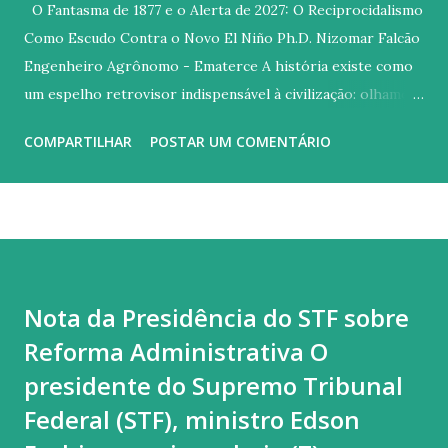
O Fantasma de 1877 e o Alerta de 2027: O Reciprocidalismo
Como Escudo Contra o Novo El Niño Ph.D. Nizomar Falcão
Engenheiro Agrônomo - Ematerce A história existe como
um espelho retrovisor indispensável à civilização: olhamos
para o passado para não colidirmos com os mesmos erros
COMPARTILHAR
POSTAR UM COMENTÁRIO
no futuro. Contudo, diante das previsões meteorológicas
que apontam para a possibilidade de um fenômeno El Niño
de proporções excepcionais entre 2026 e 2027, o espelho
reflete uma imagem incômoda. Parece que, no tocante às
políticas públicas para o Semiárido brasileiro, o Estado
pouco aprendeu com a tragédia da Grande Seca de 1877, que
Nota da Presidência do STF sobre
dizimou centenas de milhares de nordestinos sob a égide
Reforma Administrativa O
da negligência e do improviso. Quase 150 anos separam o
flagelo imperial do nosso atual cenário. A diferença
presidente do Supremo Tribunal
fundamental é que, hoje, a ignorância deixou de ser um álibi.
Federal (STF), ministro Edson
Se no século XIX o clima era um mistério insondável, no