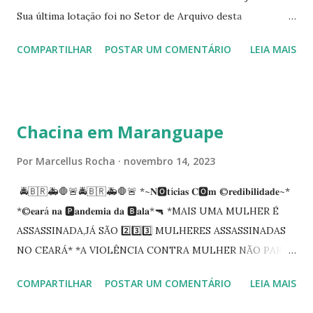
Sua última lotação foi no Setor de Arquivo desta
Procuradoria Regional do Trabalho. O servidor José
COMPARTILHAR
POSTAR UM COMENTÁRIO
LEIA MAIS
Siqueira Amorim faleceu em 28 de fevereiro e encerrou a
carreira na Secretaria da Coordenadoria de 2º Grau. Ao
tempo em que se solidariza com os familiares e amigos, a
PRT-7 reconhece a valorosa contribuição de ambos
Chacina em Maranguape
enquanto atuaram nesta instituição.
Por
Marcellus Rocha
novembro 14, 2023
🚔🇧🇷🚑🛑🚨🚔🇧🇷🚑🛑🚨 *~𝐍🅾️𝐭í𝐜𝐢𝐚𝐬 𝐂🅾️𝐦 ©️𝐫𝐞𝐝𝐢𝐛𝐢𝐥𝐢𝐝𝐚𝐝𝐞~*
*©️𝐞𝐚𝐫á 𝐧𝐚 🅿️𝐚𝐧𝐝𝐞𝐦𝐢𝐚 𝐝𝐚 🅱️𝐚𝐥𝐚*🔫 *MAIS UMA MULHER É
ASSASSINADA,JÁ SÃO 2️⃣3️⃣3️⃣ MULHERES ASSASSINADAS
NO CEARÁ* *A VIOLÊNCIA CONTRA MULHER NÃO PARA
NO CEARÁ* *MARANGUAPE/CHACINA* Segundo
COMPARTILHAR
POSTAR UM COMENTÁRIO
LEIA MAIS
informações quarto pessoas foram executadas no Distrito
de Amanari. Elemento pernicioso, do Fundoró, Amanari,