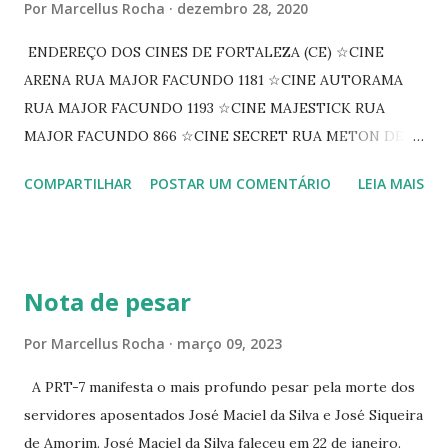
Por
Marcellus Rocha
dezembro 28, 2020
ENDEREÇO DOS CINES DE FORTALEZA (CE) ☆CINE
ARENA RUA MAJOR FACUNDO 1181 ☆CINE AUTORAMA
RUA MAJOR FACUNDO 1193 ☆CINE MAJESTICK RUA
MAJOR FACUNDO 866 ☆CINE SECRET RUA METON DE
ALENCAR 607 ☆CINE SEDUÇÃO RUA FLORIANO
COMPARTILHAR
POSTAR UM COMENTÁRIO
LEIA MAIS
PEIXOTO 1307 ☆CINE IRIS RUA FLORIANO PEIXOTO 1206
CONTINUAÇÃO ☆CINE ENCONTRO RUA BARÃO DO RIO
BRANCO 1697 ☆CINE HOUSE RUA MENTON DE ALENCAR
363 ☆CINE LOVE STAR RUA MAJOR FACUNDO 1322
Nota de pesar
☆CINE VIP CLUBE RUA 24 DE MAIO 825 ☆CINE ECLIPSE
RUA ASSUNÇÃO 387 ☆CINE ERÓTICO RUA ASSUNÇÃO
Por
Marcellus Rocha
março 09, 2023
344 ☆CINE EROS RUA ASSUNÇÃO 340
A PRT-7 manifesta o mais profundo pesar pela morte dos
servidores aposentados José Maciel da Silva e José Siqueira
de Amorim. José Maciel da Silva faleceu em 22 de janeiro.