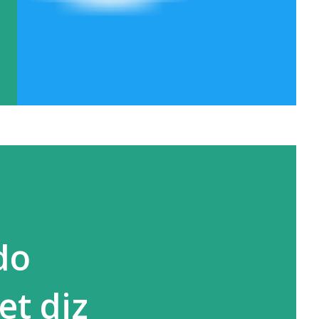
do
et diz