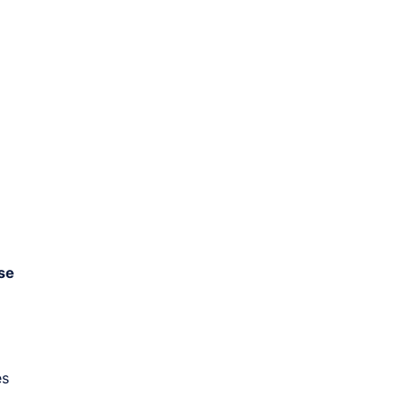
se
es