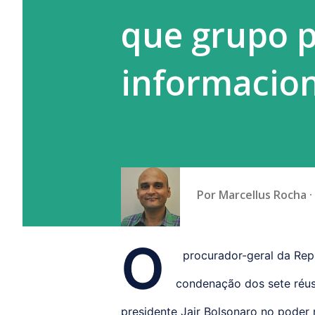
que grupo 
informacio
Por
Marcellus Rocha
O
procurador-geral da Repú
condenação dos sete réus
presidente Jair Bolsonaro no poder 