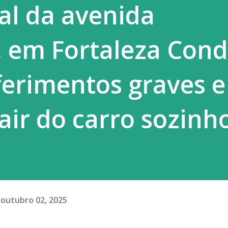
nal da avenida
 jogos perversos das bets...
 em Fortaleza Cond
ferimentos graves e
air do carro sozinho
outubro 02, 2025