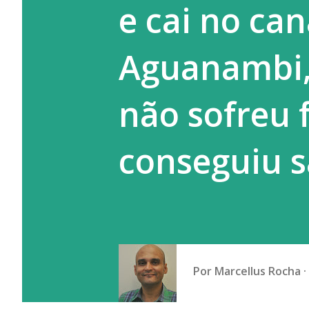
e cai no ca
ignorar este dragão que são os
Aguanambi,
não sofreu 
conseguiu s
Por
Marcellus Rocha