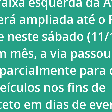
faixa esquerda da A
 Liberdade Assistida (LA), previstas para
erá ampliada até o 
 infracionais. No documento, o MP
 neste sábado (11/
 mês, a via passou 
 parcialmente para 
eículos nos fins de
eto em dias de eve