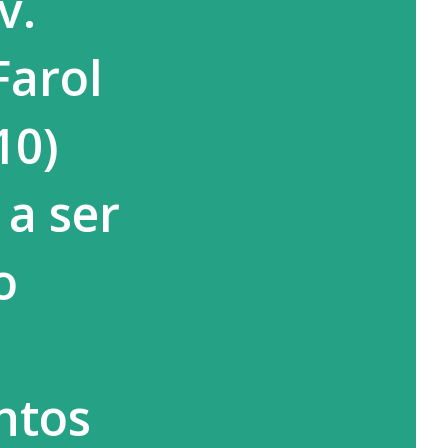
v.
Farol
10)
a ser
o
ntos