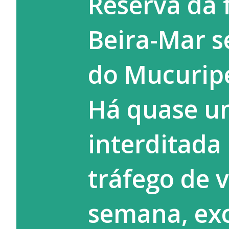
Reserva da 
Serviços à Comunidade (PSC) e
Beira-Mar s
adolescentes autores de atos
destac...
do Mucuripe
Há quase um
interditada
tráfego de v
semana, exc