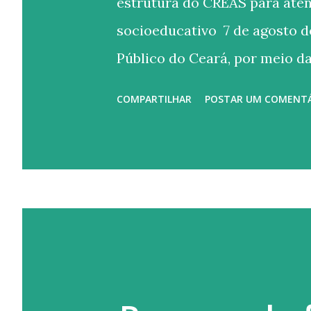
estrutura do CREAS para ate
socioeducativo 7 de agosto d
Público do Ceará, por meio da
recomendou que a Prefeitura 
COMPARTILHAR
POSTAR UM COMENT
Especializado de Assistência
psicólogo e advogado, disponi
domiciliares e promova melho
acompanhamento de adolesc
socioeducativas. A recomend
constatar deficiência de pesso
da unidade e problemas nas in
execução adequada das medid