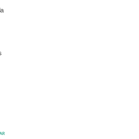
da
s
AR