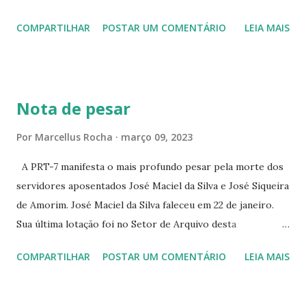
ALENCAR 607 ☆CINE SEDUÇÃO RUA FLORIANO
COMPARTILHAR
POSTAR UM COMENTÁRIO
LEIA MAIS
PEIXOTO 1307 ☆CINE IRIS RUA FLORIANO PEIXOTO 1206
CONTINUAÇÃO ☆CINE ENCONTRO RUA BARÃO DO RIO
BRANCO 1697 ☆CINE HOUSE RUA MENTON DE ALENCAR
363 ☆CINE LOVE STAR RUA MAJOR FACUNDO 1322
Nota de pesar
☆CINE VIP CLUBE RUA 24 DE MAIO 825 ☆CINE ECLIPSE
RUA ASSUNÇÃO 387 ☆CINE ERÓTICO RUA ASSUNÇÃO
Por
Marcellus Rocha
março 09, 2023
344 ☆CINE EROS RUA ASSUNÇÃO 340
A PRT-7 manifesta o mais profundo pesar pela morte dos
servidores aposentados José Maciel da Silva e José Siqueira
de Amorim. José Maciel da Silva faleceu em 22 de janeiro.
Sua última lotação foi no Setor de Arquivo desta
Procuradoria Regional do Trabalho. O servidor José
COMPARTILHAR
POSTAR UM COMENTÁRIO
LEIA MAIS
Siqueira Amorim faleceu em 28 de fevereiro e encerrou a
carreira na Secretaria da Coordenadoria de 2º Grau. Ao
tempo em que se solidariza com os familiares e amigos, a