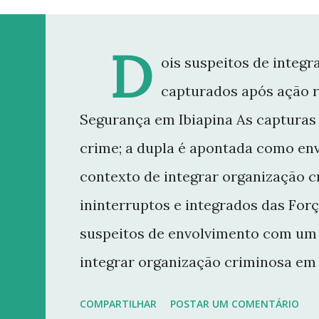
D
ois suspeitos de integ
capturados após ação r
Segurança em Ibiapina As capturas
crime; a dupla é apontada como en
contexto de integrar organização 
ininterruptos e integrados das For
suspeitos de envolvimento com um 
integrar organização criminosa em 
Segurança Pública 27 (AIS 27) do Ce
COMPARTILHAR
POSTAR UM COMENTÁRIO
sexta-feira (7), poucas horas após 