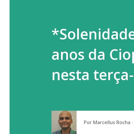
*Solenidad
anos da Cio
nesta terça-
Por
Marcellus Rocha