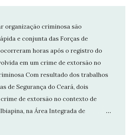
rar organização criminosa são
ápida e conjunta das Forças de
 ocorreram horas após o registro do
volvida em um crime de extorsão no
criminosa Com resultado dos trabalhos
ças de Segurança do Ceará, dois
crime de extorsão no contexto de
Ibiapina, na Área Integrada de
ará, foram capturados, na noite desta
o registro do crime. Com os suspeitos,