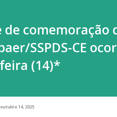
e de comemoração 
paer/SSPDS-CE ocor
feira (14)*
outubro 14, 2025