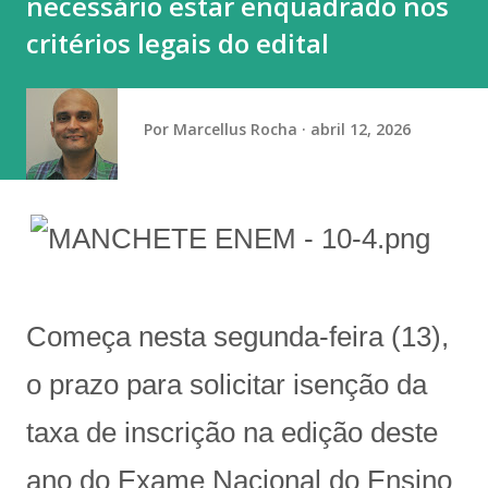
necessário estar enquadrado nos
determinado candidato, partido ou posicionamento
critérios legais do edital
político. “É a prática do empregador que gera esse
constrang...
Por
Marcellus Rocha
abril 12, 2026
Começa nesta segunda-feira (13),
o prazo para solicitar isenção da
taxa de inscrição na edição deste
ano do Exame Nacional do Ensino