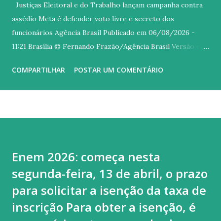
Justiças Eleitoral e do Trabalho lançam campanha contra
assédio Meta é defender voto livre e secreto dos
funcionários Agência Brasil Publicado em 06/08/2026 -
11:21 Brasília © Fernando Frazão/Agência Brasil Versão em
áudio O Tribunal Superior Eleitoral (TSE), o Tribunal
COMPARTILHAR
POSTAR UM COMENTÁRIO
Superior do Trabalho (TST) e o Ministério Público do
Trabalho (MPT) lançaram nesta quinta-feira (6) uma
mobilização nacional conjunta contra o assédio eleitoral de
patrões sobre os empregados. Com o slogan No meu voto
mando eu , a campanha Aliança pelo Voto Livre e Secreto é
voltada a prevenir e combater atos de empregadores,
Enem 2026: começa nesta
superiores e colegas que busquem influenciar o voto livre e
segunda-feira, 13 de abril, o prazo
secreto de funcionários. O assédio eleitoral ocorre quando
alguém utiliza sua posição de poder no ambiente de
para solicitar a isenção da taxa de
trabalho para influenciar, constranger ou pressionar
inscrição Para obter a isenção, é
trabalhadores a votar, deixar de votar ou apoiar