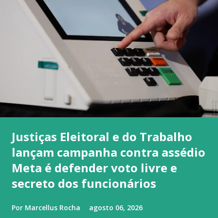
Justiças Eleitoral e do Trabalho
lançam campanha contra assédio
Meta é defender voto livre e
secreto dos funcionários
Por
Marcellus Rocha
agosto 06, 2026