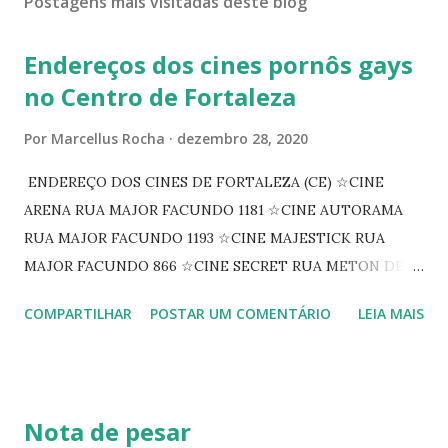
Postagens mais visitadas deste blog
Endereços dos cines pornôs gays
no Centro de Fortaleza
Por
Marcellus Rocha
dezembro 28, 2020
ENDEREÇO DOS CINES DE FORTALEZA (CE) ☆CINE
ARENA RUA MAJOR FACUNDO 1181 ☆CINE AUTORAMA
RUA MAJOR FACUNDO 1193 ☆CINE MAJESTICK RUA
MAJOR FACUNDO 866 ☆CINE SECRET RUA METON DE
ALENCAR 607 ☆CINE SEDUÇÃO RUA FLORIANO
COMPARTILHAR
POSTAR UM COMENTÁRIO
LEIA MAIS
PEIXOTO 1307 ☆CINE IRIS RUA FLORIANO PEIXOTO 1206
CONTINUAÇÃO ☆CINE ENCONTRO RUA BARÃO DO RIO
BRANCO 1697 ☆CINE HOUSE RUA MENTON DE ALENCAR
363 ☆CINE LOVE STAR RUA MAJOR FACUNDO 1322
Nota de pesar
☆CINE VIP CLUBE RUA 24 DE MAIO 825 ☆CINE ECLIPSE