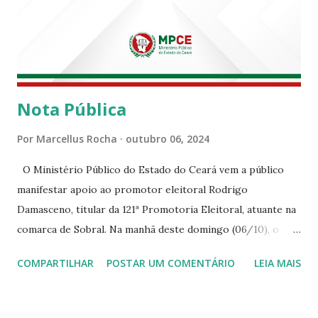
Nota Pública
Por
Marcellus Rocha
outubro 06, 2024
O Ministério Público do Estado do Ceará vem a público
manifestar apoio ao promotor eleitoral Rodrigo
Damasceno, titular da 121ª Promotoria Eleitoral, atuante na
comarca de Sobral. Na manhã deste domingo (06/10), o
senhor Moses Rodrigues, que é deputado federal e
COMPARTILHAR
POSTAR UM COMENTÁRIO
LEIA MAIS
integrava um grupo de apoiadores de um candidato a
prefeito, ignorou as orientações dos Promotores
Eleitorais em Sobral e atuou em contrariedade às normas