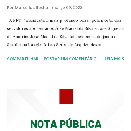
RUA ASSUNÇÃO 387 ☆CINE ERÓTICO RUA ASSUNÇÃO
Por
Marcellus Rocha
março 09, 2023
344 ☆CINE EROS RUA ASSUNÇÃO 340
A PRT-7 manifesta o mais profundo pesar pela morte dos
servidores aposentados José Maciel da Silva e José Siqueira
de Amorim. José Maciel da Silva faleceu em 22 de janeiro.
Sua última lotação foi no Setor de Arquivo desta
Procuradoria Regional do Trabalho. O servidor José
COMPARTILHAR
POSTAR UM COMENTÁRIO
LEIA MAIS
Siqueira Amorim faleceu em 28 de fevereiro e encerrou a
carreira na Secretaria da Coordenadoria de 2º Grau. Ao
tempo em que se solidariza com os familiares e amigos, a
PRT-7 reconhece a valorosa contribuição de ambos
enquanto atuaram nesta instituição.