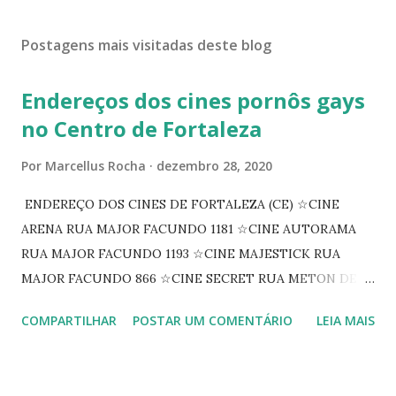
Postagens mais visitadas deste blog
Endereços dos cines pornôs gays
no Centro de Fortaleza
Por
Marcellus Rocha
dezembro 28, 2020
ENDEREÇO DOS CINES DE FORTALEZA (CE) ☆CINE
ARENA RUA MAJOR FACUNDO 1181 ☆CINE AUTORAMA
RUA MAJOR FACUNDO 1193 ☆CINE MAJESTICK RUA
MAJOR FACUNDO 866 ☆CINE SECRET RUA METON DE
ALENCAR 607 ☆CINE SEDUÇÃO RUA FLORIANO
COMPARTILHAR
POSTAR UM COMENTÁRIO
LEIA MAIS
PEIXOTO 1307 ☆CINE IRIS RUA FLORIANO PEIXOTO 1206
CONTINUAÇÃO ☆CINE ENCONTRO RUA BARÃO DO RIO
BRANCO 1697 ☆CINE HOUSE RUA MENTON DE ALENCAR