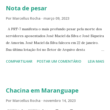
363 ☆CINE LOVE STAR RUA MAJOR FACUNDO 1322
Nota de pesar
☆CINE VIP CLUBE RUA 24 DE MAIO 825 ☆CINE ECLIPSE
RUA ASSUNÇÃO 387 ☆CINE ERÓTICO RUA ASSUNÇÃO
Por
Marcellus Rocha
março 09, 2023
344 ☆CINE EROS RUA ASSUNÇÃO 340
A PRT-7 manifesta o mais profundo pesar pela morte dos
servidores aposentados José Maciel da Silva e José Siqueira
de Amorim. José Maciel da Silva faleceu em 22 de janeiro.
Sua última lotação foi no Setor de Arquivo desta
Procuradoria Regional do Trabalho. O servidor José
COMPARTILHAR
POSTAR UM COMENTÁRIO
LEIA MAIS
Siqueira Amorim faleceu em 28 de fevereiro e encerrou a
carreira na Secretaria da Coordenadoria de 2º Grau. Ao
tempo em que se solidariza com os familiares e amigos, a
PRT-7 reconhece a valorosa contribuição de ambos
Chacina em Maranguape
enquanto atuaram nesta instituição.
Por
Marcellus Rocha
novembro 14, 2023