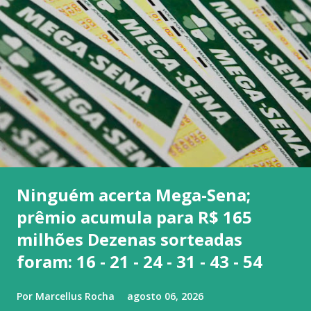
Ninguém acerta Mega-Sena;
prêmio acumula para R$ 165
milhões Dezenas sorteadas
foram: 16 - 21 - 24 - 31 - 43 - 54
Por
Marcellus Rocha
agosto 06, 2026