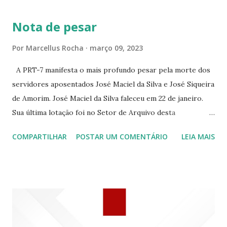
363 ☆CINE LOVE STAR RUA MAJOR FACUNDO 1322
Nota de pesar
☆CINE VIP CLUBE RUA 24 DE MAIO 825 ☆CINE ECLIPSE
RUA ASSUNÇÃO 387 ☆CINE ERÓTICO RUA ASSUNÇÃO
Por
Marcellus Rocha
março 09, 2023
344 ☆CINE EROS RUA ASSUNÇÃO 340
A PRT-7 manifesta o mais profundo pesar pela morte dos
servidores aposentados José Maciel da Silva e José Siqueira
de Amorim. José Maciel da Silva faleceu em 22 de janeiro.
Sua última lotação foi no Setor de Arquivo desta
Procuradoria Regional do Trabalho. O servidor José
COMPARTILHAR
POSTAR UM COMENTÁRIO
LEIA MAIS
Siqueira Amorim faleceu em 28 de fevereiro e encerrou a
carreira na Secretaria da Coordenadoria de 2º Grau. Ao
tempo em que se solidariza com os familiares e amigos, a
PRT-7 reconhece a valorosa contribuição de ambos
enquanto atuaram nesta instituição.