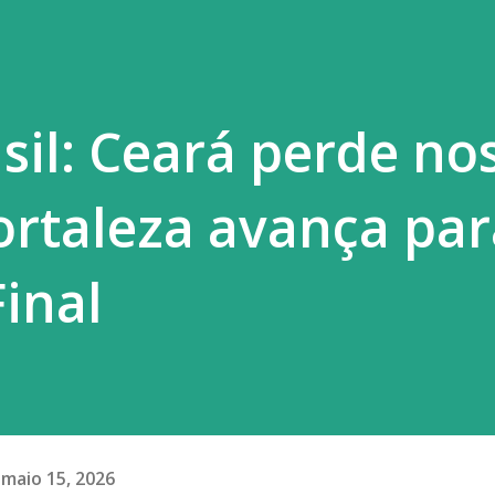
sil: Ceará perde no
Fortaleza avança par
Final
maio 15, 2026