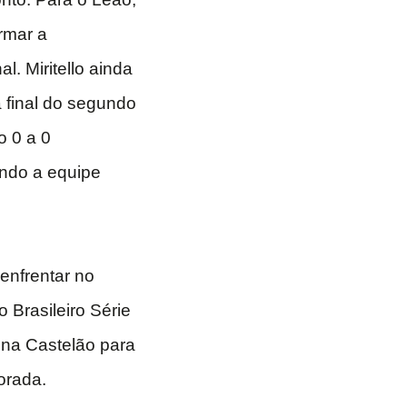
rmar a
l. Miritello ainda
a final do segundo
o 0 a 0
indo a equipe
enfrentar no
Brasileiro Série
ena Castelão para
orada.