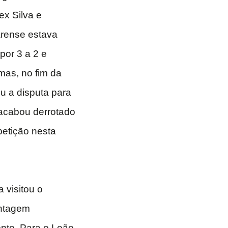
ex Silva e
arense estava
por 3 a 2 e
mas, no fim da
ou a disputa para
 acabou derrotado
petição nesta
a visitou o
antagem
onto. Para o Leão,