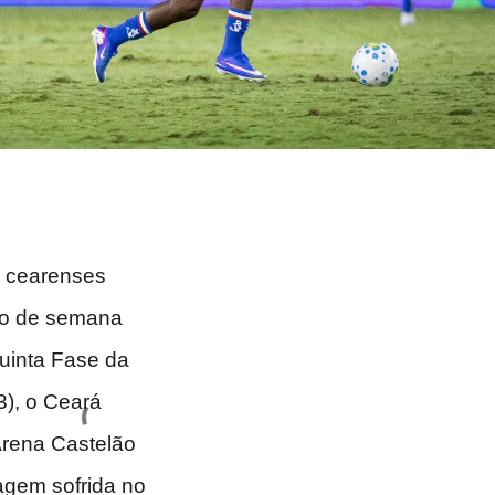
s cearenses
io de semana
Quinta Fase da
3), o Ceará
Arena Castelão
agem sofrida no