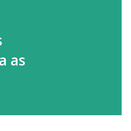
s
a as