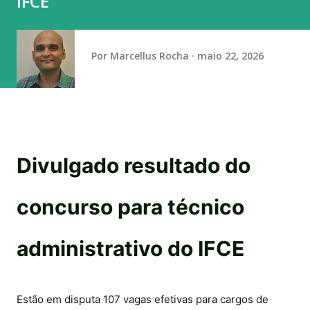
IFCE
números porque, para os Estados Unidos, nesse novo
tarifaço que fizeram para o Brasil, um dos motivos era que
a gente não cuidava do desmatamento. Quero preparar os
Por
Marcellus Rocha
maio 22, 2026
números e mandar para o meu amigo Trump. Pra ele saber
que quem o informou não ...
Divulgado resultado do
concurso para técnico
administrativo do IFCE
Estão em disputa 107 vagas efetivas para cargos de