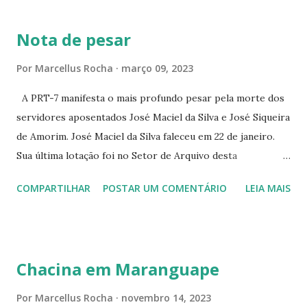
BRANCO 1697 ☆CINE HOUSE RUA MENTON DE ALENCAR
363 ☆CINE LOVE STAR RUA MAJOR FACUNDO 1322
Nota de pesar
☆CINE VIP CLUBE RUA 24 DE MAIO 825 ☆CINE ECLIPSE
RUA ASSUNÇÃO 387 ☆CINE ERÓTICO RUA ASSUNÇÃO
Por
Marcellus Rocha
março 09, 2023
344 ☆CINE EROS RUA ASSUNÇÃO 340
A PRT-7 manifesta o mais profundo pesar pela morte dos
servidores aposentados José Maciel da Silva e José Siqueira
de Amorim. José Maciel da Silva faleceu em 22 de janeiro.
Sua última lotação foi no Setor de Arquivo desta
Procuradoria Regional do Trabalho. O servidor José
COMPARTILHAR
POSTAR UM COMENTÁRIO
LEIA MAIS
Siqueira Amorim faleceu em 28 de fevereiro e encerrou a
carreira na Secretaria da Coordenadoria de 2º Grau. Ao
tempo em que se solidariza com os familiares e amigos, a
PRT-7 reconhece a valorosa contribuição de ambos
Chacina em Maranguape
enquanto atuaram nesta instituição.
Por
Marcellus Rocha
novembro 14, 2023