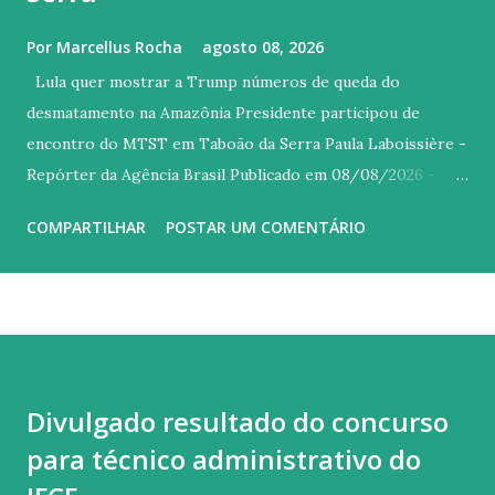
Por
Marcellus Rocha
agosto 08, 2026
Lula quer mostrar a Trump números de queda do
desmatamento na Amazônia Presidente participou de
encontro do MTST em Taboão da Serra Paula Laboissière -
Repórter da Agência Brasil Publicado em 08/08/2026 -
14:46 Brasília © REUTERS/Adriano Machado/Proibida
COMPARTILHAR
POSTAR UM COMENTÁRIO
reprodução Versão em áudio O presidente Luiz Inácio Lula
da Silva disse, neste sábado (8) em São Paulo, que vai enviar
ao presidente dos Estados Unidos (EUA), Donald Trump, os
dados mais recentes sobre a queda do desmatamento na
Amazônia. Durante encontro do Movimento dos
Trabalhadores Sem Teto (MTST) em Taboão da Serra, Lula
Divulgado resultado do concurso
lembrou que, entre os argumentos utilizados pelo governo
para técnico administrativo do
estadunidense para justificar o tarifaço, estava o
desmatamento ilegal. “Fiz questão de tirar fotografia dos