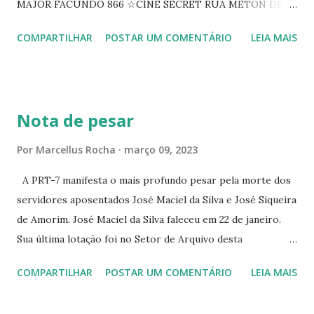
MAJOR FACUNDO 866 ☆CINE SECRET RUA METON DE
ALENCAR 607 ☆CINE SEDUÇÃO RUA FLORIANO
COMPARTILHAR
POSTAR UM COMENTÁRIO
LEIA MAIS
PEIXOTO 1307 ☆CINE IRIS RUA FLORIANO PEIXOTO 1206
CONTINUAÇÃO ☆CINE ENCONTRO RUA BARÃO DO RIO
BRANCO 1697 ☆CINE HOUSE RUA MENTON DE ALENCAR
363 ☆CINE LOVE STAR RUA MAJOR FACUNDO 1322
Nota de pesar
☆CINE VIP CLUBE RUA 24 DE MAIO 825 ☆CINE ECLIPSE
RUA ASSUNÇÃO 387 ☆CINE ERÓTICO RUA ASSUNÇÃO
Por
Marcellus Rocha
março 09, 2023
344 ☆CINE EROS RUA ASSUNÇÃO 340
A PRT-7 manifesta o mais profundo pesar pela morte dos
servidores aposentados José Maciel da Silva e José Siqueira
de Amorim. José Maciel da Silva faleceu em 22 de janeiro.
Sua última lotação foi no Setor de Arquivo desta
Procuradoria Regional do Trabalho. O servidor José
COMPARTILHAR
POSTAR UM COMENTÁRIO
LEIA MAIS
Siqueira Amorim faleceu em 28 de fevereiro e encerrou a
carreira na Secretaria da Coordenadoria de 2º Grau. Ao