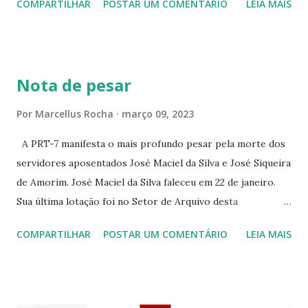
COMPARTILHAR
POSTAR UM COMENTÁRIO
LEIA MAIS
PEIXOTO 1307 ☆CINE IRIS RUA FLORIANO PEIXOTO 1206
CONTINUAÇÃO ☆CINE ENCONTRO RUA BARÃO DO RIO
BRANCO 1697 ☆CINE HOUSE RUA MENTON DE ALENCAR
363 ☆CINE LOVE STAR RUA MAJOR FACUNDO 1322
Nota de pesar
☆CINE VIP CLUBE RUA 24 DE MAIO 825 ☆CINE ECLIPSE
RUA ASSUNÇÃO 387 ☆CINE ERÓTICO RUA ASSUNÇÃO
Por
Marcellus Rocha
março 09, 2023
344 ☆CINE EROS RUA ASSUNÇÃO 340
A PRT-7 manifesta o mais profundo pesar pela morte dos
servidores aposentados José Maciel da Silva e José Siqueira
de Amorim. José Maciel da Silva faleceu em 22 de janeiro.
Sua última lotação foi no Setor de Arquivo desta
Procuradoria Regional do Trabalho. O servidor José
COMPARTILHAR
POSTAR UM COMENTÁRIO
LEIA MAIS
Siqueira Amorim faleceu em 28 de fevereiro e encerrou a
carreira na Secretaria da Coordenadoria de 2º Grau. Ao
tempo em que se solidariza com os familiares e amigos, a
PRT-7 reconhece a valorosa contribuição de ambos