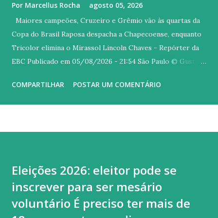
Por
Marcellus Rocha
agosto 05, 2026
Maiores campeões, Cruzeiro e Grêmio vão às quartas da
Copa do Brasil Raposa despacha a Chapecoense, enquanto
Tricolor elimina o Mirassol Lincoln Chaves - Repórter da
EBC Publicado em 05/08/2026 - 21:54 São Paulo © Gustavo
Aleixo Versão em áudio Dois dos três maiores vencedores
COMPARTILHAR
POSTAR UM COMENTÁRIO
da Copa do Brasil seguem na briga pelo título da edição
deste ano. Nesta quarta-feira (5), Cruzeiro e Grêmio se
classificaram às quartas de final ao eliminarem Mirassol e
Chapecoense, respectivamente. Os confrontos da próxima
fase serão sorteados na próxima terça-feira (11) , às 11h
(horário de Brasília), na sede da Confederação Brasileira de
Eleições 2026: eleitor pode se
Futebol (CBF), na Barra da Tijuca, zona oeste do Rio de
inscrever para ser mesário
Janeiro. Os jogos pelas quartas estão previstos para os
dias 26 de agosto e 3 de setembro. Maior vencedor da Copa
voluntário É preciso ter mais de
do Brasil, com seis conquistas, o Cruzeiro despachou a