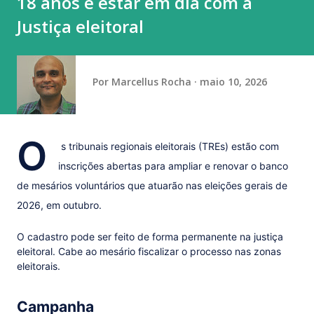
18 anos e estar em dia com a
Chapecoense no Mineirão. A Raposa ganhou por 2 a 0 e
Justiça eleitoral
chega às quartas de final da Copa do Brasil pela terceira
vez desde seu último título, em 201...
Por
Marcellus Rocha
maio 10, 2026
O
s tribunais regionais eleitorais (TREs) estão com
inscrições abertas para ampliar e renovar o banco
de mesários voluntários que atuarão nas eleições gerais de
2026, em outubro.
O cadastro pode ser feito de forma permanente na justiça
eleitoral. Cabe ao mesário fiscalizar o processo nas zonas
eleitorais.
Campanha