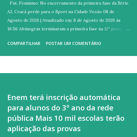
Fut. Feminino: No encerramento da primeira fase da Série
A2, Ceará perde para o Sport na Cidade Vozão 08 de
Agosto de 2026 | Atualizado em: 8 de Agosto de 2026 às
16:56 Alvinegras terminaram a primeira fase na 12ª posição
e garantiram vaga na Série A2 de 2027 Link para
COMPARTILHAR
POSTAR UM COMENTÁRIO
compartilhamento: Copiar Michael Douglas O Ceará
finalizou sua participação na edição 2026 da Série A2 do
Campeonato Brasileiro Feminino. Neste sábado, 8, as
Meninas do Vozão foram superadas pelo Sport por 2 a 0,
com gols de Andréia e Lamis. O duelo aconteceu no Estádio
Franzé Moraes, na Cidade Vozão, em Itaitinga (CE). Com o
Enem terá inscrição automática
resultado, as alvinegras encerram a primeira fase na 12ª
para alunos do 3º ano da rede
colocação, com 13 pontos. Ao todo, foram quatro vitórias e
um empate em 15 partidas disputadas na competição
pública Mais 10 mil escolas terão
nacional. Com a permanência na Série A2 assegurada para a
aplicação das provas
próxima temporada, as Meninas do Vozão voltam o foco