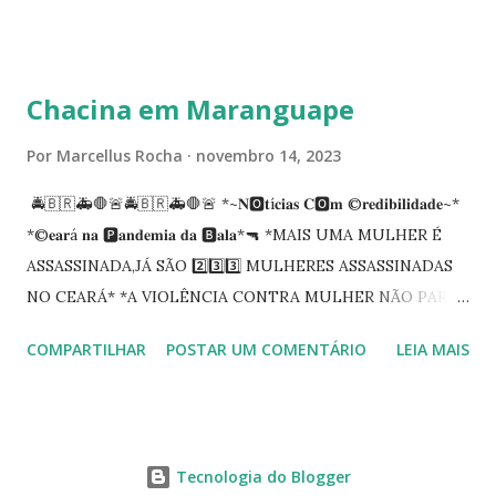
carreira na Secretaria da Coordenadoria de 2º Grau. Ao
tempo em que se solidariza com os familiares e amigos, a
PRT-7 reconhece a valorosa contribuição de ambos
Chacina em Maranguape
enquanto atuaram nesta instituição.
Por
Marcellus Rocha
novembro 14, 2023
🚔🇧🇷🚑🛑🚨🚔🇧🇷🚑🛑🚨 *~𝐍🅾️𝐭í𝐜𝐢𝐚𝐬 𝐂🅾️𝐦 ©️𝐫𝐞𝐝𝐢𝐛𝐢𝐥𝐢𝐝𝐚𝐝𝐞~*
*©️𝐞𝐚𝐫á 𝐧𝐚 🅿️𝐚𝐧𝐝𝐞𝐦𝐢𝐚 𝐝𝐚 🅱️𝐚𝐥𝐚*🔫 *MAIS UMA MULHER É
ASSASSINADA,JÁ SÃO 2️⃣3️⃣3️⃣ MULHERES ASSASSINADAS
NO CEARÁ* *A VIOLÊNCIA CONTRA MULHER NÃO PARA
NO CEARÁ* *MARANGUAPE/CHACINA* Segundo
COMPARTILHAR
POSTAR UM COMENTÁRIO
LEIA MAIS
informações quarto pessoas foram executadas no Distrito
de Amanari. Elemento pernicioso, do Fundoró, Amanari,
lesionado a bala, e depois de alguns minutos veio a óbito.
Segundo informes, os algozes são da GDE da Babilônia.
Tecnologia do Blogger
Tbm Amanari. Estavam em uma casa, onde foi invadida e