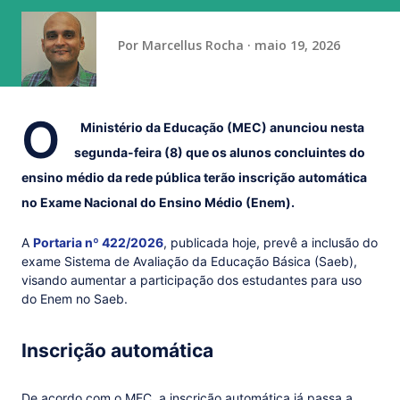
para o Campeonato Cearense 2026, no qual disputarão o
sexto título de sua história. A competição tem iníci...
Por
Marcellus Rocha
maio 19, 2026
O
Ministério da Educação (MEC) anunciou nesta
segunda-feira (8) que os alunos concluintes do
ensino médio da rede pública terão inscrição automática
no Exame Nacional do Ensino Médio (Enem).
A
Portaria nº 422/2026
, publicada hoje, prevê a inclusão do
exame Sistema de Avaliação da Educação Básica (Saeb),
visando aumentar a participação dos estudantes para uso
do Enem no Saeb.
Inscrição automática
De acordo com o MEC, a inscrição automática já passa a