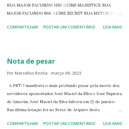
RUA MAJOR FACUNDO 1193 ☆CINE MAJESTICK RUA
MAJOR FACUNDO 866 ☆CINE SECRET RUA METON DE
ALENCAR 607 ☆CINE SEDUÇÃO RUA FLORIANO
COMPARTILHAR
POSTAR UM COMENTÁRIO
LEIA MAIS
PEIXOTO 1307 ☆CINE IRIS RUA FLORIANO PEIXOTO 1206
CONTINUAÇÃO ☆CINE ENCONTRO RUA BARÃO DO RIO
BRANCO 1697 ☆CINE HOUSE RUA MENTON DE ALENCAR
363 ☆CINE LOVE STAR RUA MAJOR FACUNDO 1322
Nota de pesar
☆CINE VIP CLUBE RUA 24 DE MAIO 825 ☆CINE ECLIPSE
RUA ASSUNÇÃO 387 ☆CINE ERÓTICO RUA ASSUNÇÃO
Por
Marcellus Rocha
março 09, 2023
344 ☆CINE EROS RUA ASSUNÇÃO 340
A PRT-7 manifesta o mais profundo pesar pela morte dos
servidores aposentados José Maciel da Silva e José Siqueira
de Amorim. José Maciel da Silva faleceu em 22 de janeiro.
Sua última lotação foi no Setor de Arquivo desta
Procuradoria Regional do Trabalho. O servidor José
COMPARTILHAR
POSTAR UM COMENTÁRIO
LEIA MAIS
Siqueira Amorim faleceu em 28 de fevereiro e encerrou a