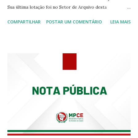
Sua última lotação foi no Setor de Arquivo desta
Procuradoria Regional do Trabalho. O servidor José
COMPARTILHAR
POSTAR UM COMENTÁRIO
LEIA MAIS
Siqueira Amorim faleceu em 28 de fevereiro e encerrou a
carreira na Secretaria da Coordenadoria de 2º Grau. Ao
tempo em que se solidariza com os familiares e amigos, a
PRT-7 reconhece a valorosa contribuição de ambos
enquanto atuaram nesta instituição.