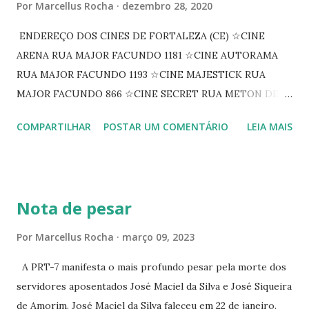
Por
Marcellus Rocha
dezembro 28, 2020
ENDEREÇO DOS CINES DE FORTALEZA (CE) ☆CINE
ARENA RUA MAJOR FACUNDO 1181 ☆CINE AUTORAMA
RUA MAJOR FACUNDO 1193 ☆CINE MAJESTICK RUA
MAJOR FACUNDO 866 ☆CINE SECRET RUA METON DE
ALENCAR 607 ☆CINE SEDUÇÃO RUA FLORIANO
COMPARTILHAR
POSTAR UM COMENTÁRIO
LEIA MAIS
PEIXOTO 1307 ☆CINE IRIS RUA FLORIANO PEIXOTO 1206
CONTINUAÇÃO ☆CINE ENCONTRO RUA BARÃO DO RIO
BRANCO 1697 ☆CINE HOUSE RUA MENTON DE ALENCAR
363 ☆CINE LOVE STAR RUA MAJOR FACUNDO 1322
Nota de pesar
☆CINE VIP CLUBE RUA 24 DE MAIO 825 ☆CINE ECLIPSE
RUA ASSUNÇÃO 387 ☆CINE ERÓTICO RUA ASSUNÇÃO
Por
Marcellus Rocha
março 09, 2023
344 ☆CINE EROS RUA ASSUNÇÃO 340
A PRT-7 manifesta o mais profundo pesar pela morte dos
servidores aposentados José Maciel da Silva e José Siqueira
de Amorim. José Maciel da Silva faleceu em 22 de janeiro.