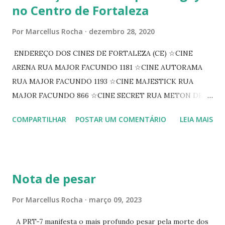
no Centro de Fortaleza
Por
Marcellus Rocha
dezembro 28, 2020
ENDEREÇO DOS CINES DE FORTALEZA (CE) ☆CINE
ARENA RUA MAJOR FACUNDO 1181 ☆CINE AUTORAMA
RUA MAJOR FACUNDO 1193 ☆CINE MAJESTICK RUA
MAJOR FACUNDO 866 ☆CINE SECRET RUA METON DE
ALENCAR 607 ☆CINE SEDUÇÃO RUA FLORIANO
COMPARTILHAR
POSTAR UM COMENTÁRIO
LEIA MAIS
PEIXOTO 1307 ☆CINE IRIS RUA FLORIANO PEIXOTO 1206
CONTINUAÇÃO ☆CINE ENCONTRO RUA BARÃO DO RIO
BRANCO 1697 ☆CINE HOUSE RUA MENTON DE ALENCAR
363 ☆CINE LOVE STAR RUA MAJOR FACUNDO 1322
Nota de pesar
☆CINE VIP CLUBE RUA 24 DE MAIO 825 ☆CINE ECLIPSE
RUA ASSUNÇÃO 387 ☆CINE ERÓTICO RUA ASSUNÇÃO
Por
Marcellus Rocha
março 09, 2023
344 ☆CINE EROS RUA ASSUNÇÃO 340
A PRT-7 manifesta o mais profundo pesar pela morte dos