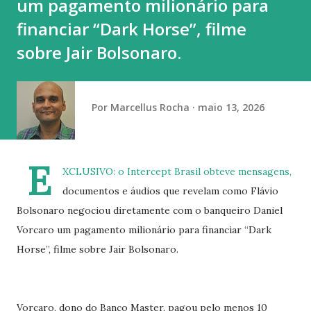
um pagamento milionário para
Neste momento, figura na terceira posição com 18 pont...
financiar “Dark Horse”, filme
sobre Jair Bolsonaro.
Por
Marcellus Rocha
maio 13, 2026
E
XCLUSIVO: o Intercept Brasil obteve mensagens,
documentos e áudios que revelam como Flávio
Bolsonaro negociou diretamente com o banqueiro Daniel
Vorcaro um pagamento milionário para financiar “Dark
Horse”, filme sobre Jair Bolsonaro.
Vorcaro, dono do Banco Master, pagou pelo menos 10