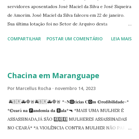
servidores aposentados José Maciel da Silva e José Siqueira
de Amorim. José Maciel da Silva faleceu em 22 de janeiro.
Sua última lotação foi no Setor de Arquivo desta
Procuradoria Regional do Trabalho. O servidor José
COMPARTILHAR
POSTAR UM COMENTÁRIO
LEIA MAIS
Siqueira Amorim faleceu em 28 de fevereiro e encerrou a
carreira na Secretaria da Coordenadoria de 2º Grau. Ao
tempo em que se solidariza com os familiares e amigos, a
PRT-7 reconhece a valorosa contribuição de ambos
Chacina em Maranguape
enquanto atuaram nesta instituição.
Por
Marcellus Rocha
novembro 14, 2023
🚔🇧🇷🚑🛑🚨🚔🇧🇷🚑🛑🚨 *~𝐍🅾️𝐭í𝐜𝐢𝐚𝐬 𝐂🅾️𝐦 ©️𝐫𝐞𝐝𝐢𝐛𝐢𝐥𝐢𝐝𝐚𝐝𝐞~*
*©️𝐞𝐚𝐫á 𝐧𝐚 🅿️𝐚𝐧𝐝𝐞𝐦𝐢𝐚 𝐝𝐚 🅱️𝐚𝐥𝐚*🔫 *MAIS UMA MULHER É
ASSASSINADA,JÁ SÃO 2️⃣3️⃣3️⃣ MULHERES ASSASSINADAS
NO CEARÁ* *A VIOLÊNCIA CONTRA MULHER NÃO PARA
NO CEARÁ* *MARANGUAPE/CHACINA* Segundo