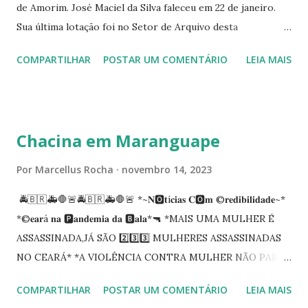
de Amorim. José Maciel da Silva faleceu em 22 de janeiro.
Sua última lotação foi no Setor de Arquivo desta
Procuradoria Regional do Trabalho. O servidor José
COMPARTILHAR
POSTAR UM COMENTÁRIO
LEIA MAIS
Siqueira Amorim faleceu em 28 de fevereiro e encerrou a
carreira na Secretaria da Coordenadoria de 2º Grau. Ao
tempo em que se solidariza com os familiares e amigos, a
PRT-7 reconhece a valorosa contribuição de ambos
Chacina em Maranguape
enquanto atuaram nesta instituição.
Por
Marcellus Rocha
novembro 14, 2023
🚔🇧🇷🚑🛑🚨🚔🇧🇷🚑🛑🚨 *~𝐍🅾️𝐭í𝐜𝐢𝐚𝐬 𝐂🅾️𝐦 ©️𝐫𝐞𝐝𝐢𝐛𝐢𝐥𝐢𝐝𝐚𝐝𝐞~*
*©️𝐞𝐚𝐫á 𝐧𝐚 🅿️𝐚𝐧𝐝𝐞𝐦𝐢𝐚 𝐝𝐚 🅱️𝐚𝐥𝐚*🔫 *MAIS UMA MULHER É
ASSASSINADA,JÁ SÃO 2️⃣3️⃣3️⃣ MULHERES ASSASSINADAS
NO CEARÁ* *A VIOLÊNCIA CONTRA MULHER NÃO PARA
NO CEARÁ* *MARANGUAPE/CHACINA* Segundo
COMPARTILHAR
POSTAR UM COMENTÁRIO
LEIA MAIS
informações quarto pessoas foram executadas no Distrito