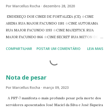
Por
Marcellus Rocha
dezembro 28, 2020
ENDEREÇO DOS CINES DE FORTALEZA (CE) ☆CINE
ARENA RUA MAJOR FACUNDO 1181 ☆CINE AUTORAMA
RUA MAJOR FACUNDO 1193 ☆CINE MAJESTICK RUA
MAJOR FACUNDO 866 ☆CINE SECRET RUA METON DE
ALENCAR 607 ☆CINE SEDUÇÃO RUA FLORIANO
COMPARTILHAR
POSTAR UM COMENTÁRIO
LEIA MAIS
PEIXOTO 1307 ☆CINE IRIS RUA FLORIANO PEIXOTO 1206
CONTINUAÇÃO ☆CINE ENCONTRO RUA BARÃO DO RIO
BRANCO 1697 ☆CINE HOUSE RUA MENTON DE ALENCAR
363 ☆CINE LOVE STAR RUA MAJOR FACUNDO 1322
Nota de pesar
☆CINE VIP CLUBE RUA 24 DE MAIO 825 ☆CINE ECLIPSE
RUA ASSUNÇÃO 387 ☆CINE ERÓTICO RUA ASSUNÇÃO
Por
Marcellus Rocha
março 09, 2023
344 ☆CINE EROS RUA ASSUNÇÃO 340
A PRT-7 manifesta o mais profundo pesar pela morte dos
servidores aposentados José Maciel da Silva e José Siqueira